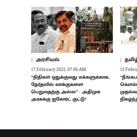
அரசியல்
தமிழ
17 February 2021, 07:06 AM
13 Febru
“நிதிகள் ஒதுக்குவது மக்களுக்காக..
“நீங்கப
தேர்தலில் வாக்குகளை
கெளம்ப
பெறுவதற்கு அல்ல” - அதிமுக
முதல்வ
அரசுக்கு ஐகோர்ட் குட்டு!
நிகழ்ந்