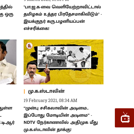
த்தில்
"பா.ஜ.க-வை வெளியேற்றாவிட்டால்
கு ஒரு
தமிழகம் உத்தர பிரதேசமாகிவிடும்" -
இயக்குநர் கரு.பழனியப்பன்
எச்சரிக்கை!
மு.க.ஸ்டாலின்
19 February 2021, 08:34 AM
துள்ள
“முன்பு சசிகலாவின் அடிமை..
ை
இப்போது மோடியின் அடிமை” -
.டி.ஆர்
NDTV நேர்காணலில் அதிமுக மீது
மு.க.ஸ்டாலின் தாக்கு!