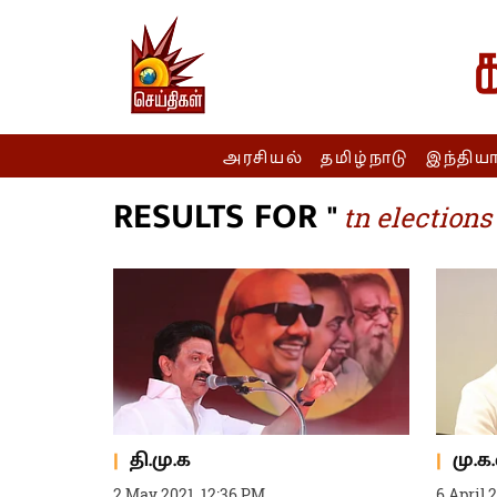
அரசியல்
தமிழ்நாடு
இந்திய
RESULTS FOR "
tn elections
தி.மு.க
மு.க
2 May 2021, 12:36 PM
6 April 