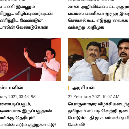
ல் பணி இன்னும்
2017ல் அறிவிக்கப்பட்ட குஜரா
ிறது... விழிப்புணர்வுடன்
எய்ம்ஸ் பணிகள் ஜரூர்; இங்
ித்திட வேண்டும்” -
செங்கல்கூட எடுத்து வைக்க
்டாலின் வேண்டுகோள்!
வக்கற்ற அதிமுக
.ஸ்டாலின்
அரசியல்
uary 2021, 03:45 PM
22 February 2021, 10:07 AM
ையடிப்பதும்,
பொருளாதார வீழ்ச்சியடைந்
டிமையாக இருப்பதுதான்
தமிழகம் எப்படி வெற்றி நட
ிக்கு தெரியும்” -
போடும்? - தி.மு.க எம்.எல்.ஏ பி
டாலின் கடும் குற்றச்சாட்டு!
கேள்வி!