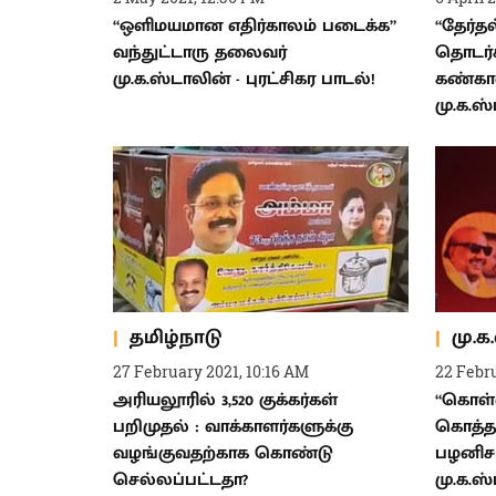
“ஒளிமயமான எதிர்காலம் படைக்க”
“தேர்த
வந்துட்டாரு தலைவர்
தொடர்க
மு.க.ஸ்டாலின் - புரட்சிகர பாடல்!
கண்காண
மு.க.ஸ
தமிழ்நாடு
மு.க
27 February 2021, 10:16 AM
22 Febr
அரியலூரில் 3,520 குக்கர்கள்
“கொள்ள
பறிமுதல் : வாக்காளர்களுக்கு
கொத்த
வழங்குவதற்காக கொண்டு
பழனிசாம
செல்லப்பட்டதா?
மு.க.ஸ்