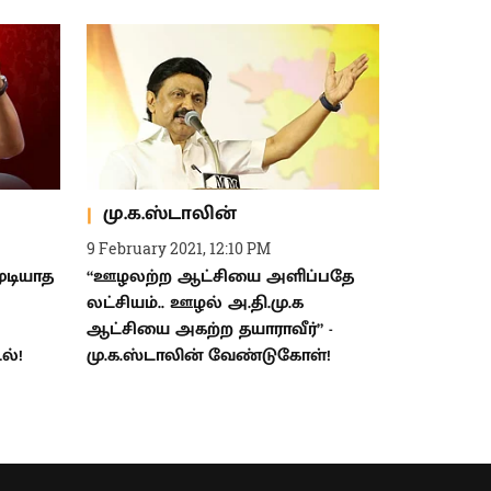
மு.க.ஸ்டாலின்
9 February 2021, 12:10 PM
ுடியாத
“ஊழலற்ற ஆட்சியை அளிப்பதே
லட்சியம்.. ஊழல் அ.தி.மு.க
ஆட்சியை அகற்ற தயாராவீர்” -
ல்!
மு.க.ஸ்டாலின் வேண்டுகோள்!