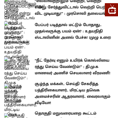
“எல்லாவற்றிலும் வெற்றி, வெற்றி
என்று சேர்த்துவிட்டால் வெற்றி பெற்று
விட முடியாது!” : முரசொலி தலையங்கம்!
பேப்பர் படித்தால் மட்டும் போதாது..
முதல்வருக்கு பயம் ஏன்? : உதயநிதி
ஸ்டாலினின் அனல் பேச்சு! (முழு உரை)
“நீட் தேர்வு எனும் உயிர்க் கொல்லியை
ரத்து செய்ய வேண்டும்!” : தி.மு.க
மாணவர் அணிச் செயலாளர் வீரமணி!
சூழ்ந்த மக்கள்.. செய்தி சேகரித்த
பத்திரிகையாளர்.. மிரட்டிய தவெக
அமைச்சரின் ஆதரவாளர்.. வைரலாகும்
வீடியோ!
தொகுதி மறுவரையறை கூட்டம்