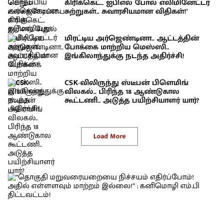
கிரிக்கெட்.. ஐபிஎல் போல் எலிமினேட்டர்
சுற்றுகள்.. சுவாரசியமான விதிகள்!’
மிரட்டிய அர்ஜெண்டினா.. ஆட்டத்தின்
போக்கை மாற்றிய மெஸ்ஸி..
இங்கிலாந்துக்கு நடந்த அதிர்ச்சி!
CSK-விலிருந்து ஸ்டீபன் பிளெமிங்
விலகல்.. பிரிந்த 18 ஆண்டுகால
கூட்டணி.. அடுத்த பயிற்சியாளர் யார்?
Load More