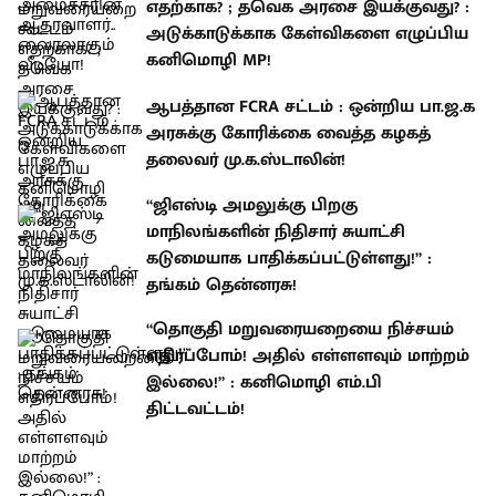
எதற்காக? ; தவெக அரசை இயக்குவது? :
அடுக்காடுக்காக கேள்விகளை எழுப்பிய
கனிமொழி MP!
ஆபத்தான FCRA சட்டம் : ஒன்றிய பா.ஜ.க
அரசுக்கு கோரிக்கை வைத்த கழகத்
தலைவர் மு.க.ஸ்டாலின்!
“ஜிஎஸ்டி அமலுக்கு பிறகு
மாநிலங்களின் நிதிசார் சுயாட்சி
கடுமையாக பாதிக்கப்பட்டுள்ளது!” :
தங்கம் தென்னரசு!
“தொகுதி மறுவரையறையை நிச்சயம்
எதிர்ப்போம்! அதில் எள்ளளவும் மாற்றம்
இல்லை!” : கனிமொழி எம்.பி
திட்டவட்டம்!