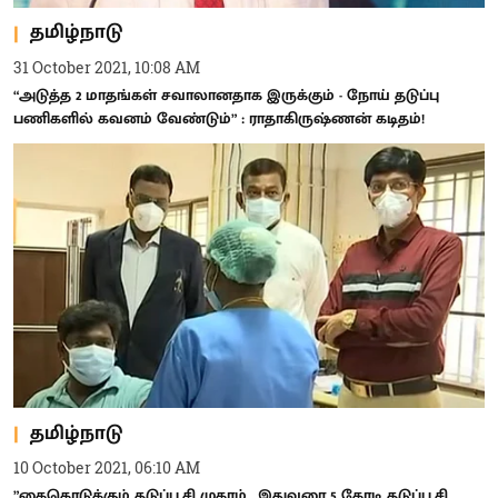
தமிழ்நாடு
31 October 2021, 10:08 AM
“அடுத்த 2 மாதங்கள் சவாலானதாக இருக்கும் - நோய் தடுப்பு
பணிகளில் கவனம் வேண்டும்” : ராதாகிருஷ்ணன் கடிதம்!
தமிழ்நாடு
10 October 2021, 06:10 AM
”கைகொடுக்கும் தடுப்பூசி முகாம்.. இதுவரை 5 கோடி தடுப்பூசி