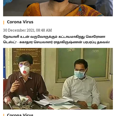
Corona Virus
30 December 2021, 08:48 AM
நோயாளி உடன் வருவோருக்கும் கட்டாயமாகிறது கொரோனா
டெஸ்ட்? - சுகாதார செயலாளர் ராதாகிருஷ்ணன் பரபரப்பு தகவல்!
Corona Virus