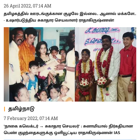
26 April 2022, 07:14 AM
தமிழகத்தில் ஊரடங்குக்கான சூழலே இல்லை.. ஆனால் மக்களே..
- உஷார்படுத்திய சுகாதார செயலாளர் ராதாகிருஷ்ணன்!
தமிழ்நாடு
7 February 2022, 07:14 AM
’நாகை கலெக்டர் → சுகாதார செயலர்’ : சுனாமியால் நிர்கதியான
பெண் குழந்தைகளுக்கு ஒளியூட்டிய ராதாகிருஷ்ணன் IAS