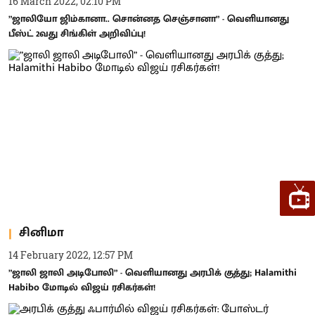
16 March 2022, 02:10 PM
”ஜாலியோ ஜிம்கானா.. சொன்னத செஞ்சானா” - வெளியானது
பீஸ்ட் 2வது சிங்கிள் அறிவிப்பு!
சினிமா
14 February 2022, 12:57 PM
”ஜாலி ஜாலி அடிபோலி” - வெளியானது அரபிக் குத்து; Halamithi
Habibo மோடில் விஜய் ரசிகர்கள்!