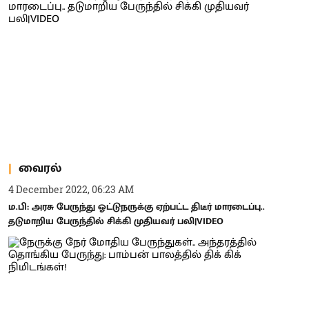
வைரல்
4 December 2022, 06:23 AM
ம.பி: அரசு பேருந்து ஓட்டுநருக்கு ஏற்பட்ட திடீர் மாரடைப்பு..
தடுமாறிய பேருந்தில் சிக்கி முதியவர் பலி|VIDEO