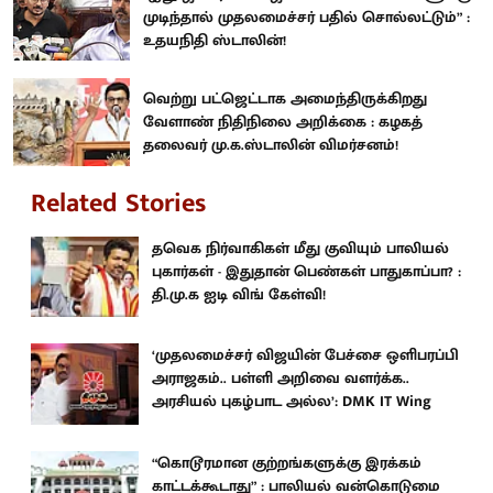
முடிந்தால் முதலமைச்சர் பதில் சொல்லட்டும்” :
உதயநிதி ஸ்டாலின்!
வெற்று பட்ஜெட்டாக அமைந்திருக்கிறது
வேளாண் நிதிநிலை அறிக்கை : கழகத்
தலைவர் மு.க.ஸ்டாலின் விமர்சனம்!
Related Stories
தவெக நிர்வாகிகள் மீது குவியும் பாலியல்
புகார்கள் - இதுதான் பெண்கள் பாதுகாப்பா? :
தி.மு.க ஐடி விங் கேள்வி!
‘முதலமைச்சர் விஜயின் பேச்சை ஒளிபரப்பி
அராஜகம்.. பள்ளி அறிவை வளர்க்க..
அரசியல் புகழ்பாட அல்ல’: DMK IT Wing
“கொடூரமான குற்றங்களுக்கு இரக்கம்
காட்டக்கூடாது” : பாலியல் வன்கொடுமை