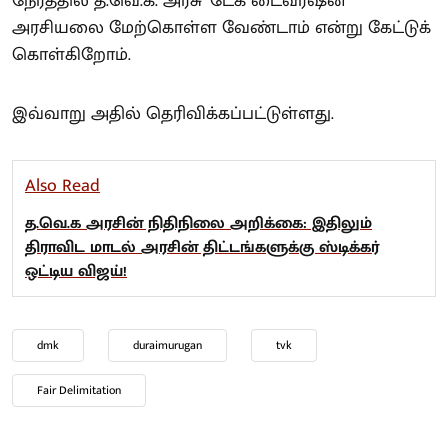
நேரத்தில் த.வெ.க. அரசு ‘டேக் டைவர்ஷன்’
அரசியலை மேற்கொள்ள வேண்டாம் என்று கேட்டுக்
கொள்கிறோம்.
இவ்வாறு அதில் தெரிவிக்கப்பட்டுள்ளது.
Also Read
த.வெ.க அரசின் நிதிநிலை அறிக்கை: இதிலும்
திராவிட மாடல் அரசின் திட்டங்களுக்கு ஸ்டிக்கர்
ஒட்டிய விஜய்!
dmk
duraimurugan
tvk
Fair Delimitation