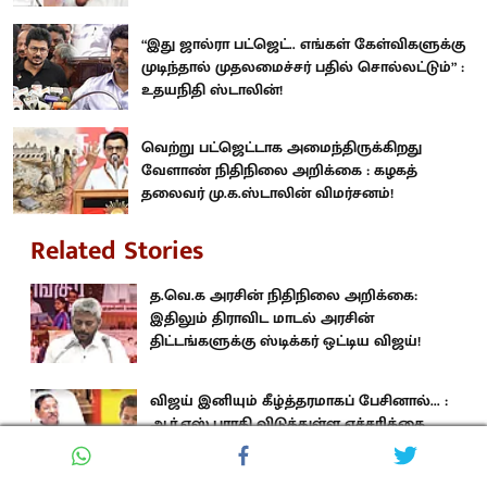
“இது ஜால்ரா பட்ஜெட்.. எங்கள் கேள்விகளுக்கு
முடிந்தால் முதலமைச்சர் பதில் சொல்லட்டும்” :
உதயநிதி ஸ்டாலின்!
வெற்று பட்ஜெட்டாக அமைந்திருக்கிறது
வேளாண் நிதிநிலை அறிக்கை : கழகத்
தலைவர் மு.க.ஸ்டாலின் விமர்சனம்!
Related Stories
த.வெ.க அரசின் நிதிநிலை அறிக்கை:
இதிலும் திராவிட மாடல் அரசின்
திட்டங்களுக்கு ஸ்டிக்கர் ஒட்டிய விஜய்!
விஜய் இனியும் கீழ்த்தரமாகப் பேசினால்... :
ஆர்.எஸ்.பாரதி விடுத்துள்ள எச்சரிக்கை
என்ன?