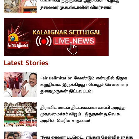
வேளாண் நிதிநிலை அறிக்கை : கழகத்
தலைவர் மு.க.ஸ்டாலின் விமர்சனம்!
Latest Stories
Fair Delimitation வேண்டும் என்பதில் திமுக
உறுதியாக இருக்கிறது : பொதுச் செயலாளர்
துரைமுருகன் திட்டவட்டம்!
திராவிட மாடல் திட்டங்களை காப்பி அடித்த
முதலமைச்சர் விஜய் : இதுதான் த.வெ.க
அரசின் பெரிய சாதனை!
“இது ஜால்ரா பட்ஜெட்.. எங்கள் கேள்விகளுக்கு