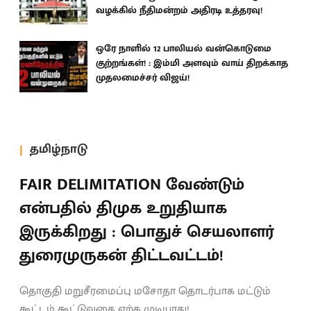
வழக்கில் நீதிமன்றம் அதிரடி உத்தரவு!
ஒரே நாளில் 12 பாலியல் வன்கொடுமை
குற்றங்கள்! : இம்மி அளவும் வாய் திறக்காத
முதலமைச்சர் விஜய்!
தமிழ்நாடு
FAIR DELIMITATION வேண்டும்
என்பதில் திமுக உறுதியாக
இருக்கிறது : பொதுச் செயலாளர்
துரைமுருகன் திட்டவட்டம்!
தொகுதி மறுசீரமைப்பு மசோதா தொடர்பாக மட்டும்
கூட்டம் கூட்டுவதை ஏற்க முடியாது!