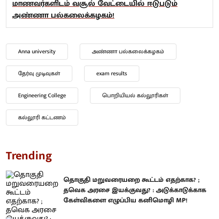
மாணவர்களிடம் வசூல் வேட்டையில் ஈடுபடும்
அண்ணா பல்கலைக்கழகம்!
Anna university
அண்ணா பல்கலைக்கழகம்
தேர்வு முடிவுகள்
exam results
Engineering College
பொறியியல் கல்லூரிகள்
கல்லூரி கட்டணம்
Trending
தொகுதி மறுவரையறை கூட்டம் எதற்காக? ;
தவெக அரசை இயக்குவது? : அடுக்காடுக்காக
கேள்விகளை எழுப்பிய கனிமொழி MP!