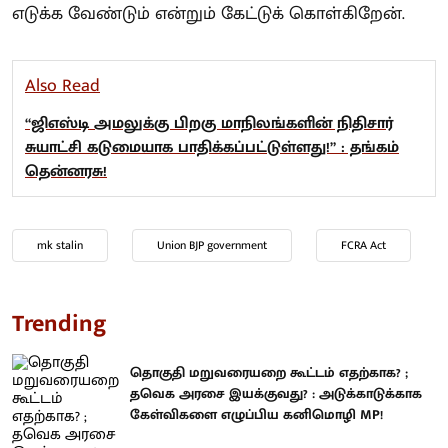
எடுக்க வேண்டும் என்றும் கேட்டுக் கொள்கிறேன்.
Also Read
“ஜிஎஸ்டி அமலுக்கு பிறகு மாநிலங்களின் நிதிசார்
சுயாட்சி கடுமையாக பாதிக்கப்பட்டுள்ளது!” : தங்கம்
தென்னரசு!
mk stalin
Union BJP government
FCRA Act
Trending
தொகுதி மறுவரையறை கூட்டம் எதற்காக? ;
தவெக அரசை இயக்குவது? : அடுக்காடுக்காக
கேள்விகளை எழுப்பிய கனிமொழி MP!