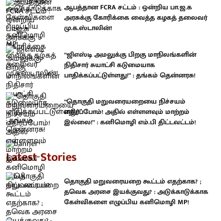
ஆபத்தான FCRA சட்டம் : ஒன்றிய பா.ஜ.க
அரசுக்கு கோரிக்கை வைத்த கழகத் தலைவர்
மு.க.ஸ்டாலின்!
“ஜிஎஸ்டி அமலுக்கு பிறகு மாநிலங்களின்
நிதிசார் சுயாட்சி கடுமையாக
பாதிக்கப்பட்டுள்ளது!” : தங்கம் தென்னரசு!
“தொகுதி மறுவரையறையை நிச்சயம்
எதிர்ப்போம்! அதில் எள்ளளவும் மாற்றம்
இல்லை!” : கனிமொழி எம்.பி திட்டவட்டம்!
Latest Stories
தொகுதி மறுவரையறை கூட்டம் எதற்காக? ;
தவெக அரசை இயக்குவது? : அடுக்காடுக்காக
கேள்விகளை எழுப்பிய கனிமொழி MP!