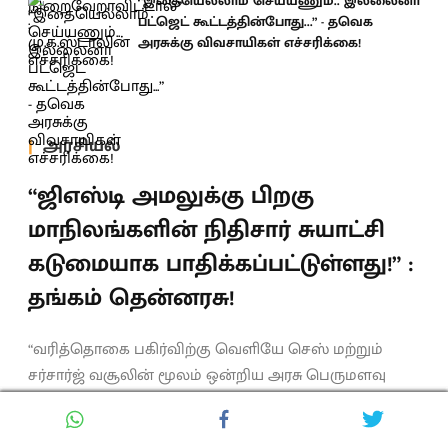
“இதையெல்லாம் செய்யணும்.. இல்லைனா
பட்ஜெட் கூட்டத்தின்போது...” - தவெக
அரசுக்கு விவசாயிகள் எச்சரிக்கை!
அரசியல்
“ஜிஎஸ்டி அமலுக்கு பிறகு
மாநிலங்களின் நிதிசார் சுயாட்சி
கடுமையாக பாதிக்கப்பட்டுள்ளது!” :
தங்கம் தென்னரசு!
“வரித்தொகை பகிர்விற்கு வெளியே செஸ் மற்றும்
சர்சார்ஜ் வசூலின் மூலம் ஒன்றிய அரசு பெருமளவு
நிதியை தன்னிடமே வைத்துக்கொள்கிறது, அதற்கான
இழப்பீடு குறித்து இதுவரை தெளிவான விளக்கம்