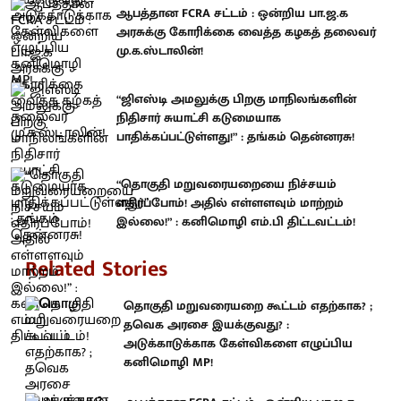
ஆபத்தான FCRA சட்டம் : ஒன்றிய பா.ஜ.க
அரசுக்கு கோரிக்கை வைத்த கழகத் தலைவர்
மு.க.ஸ்டாலின்!
“ஜிஎஸ்டி அமலுக்கு பிறகு மாநிலங்களின்
நிதிசார் சுயாட்சி கடுமையாக
பாதிக்கப்பட்டுள்ளது!” : தங்கம் தென்னரசு!
“தொகுதி மறுவரையறையை நிச்சயம்
எதிர்ப்போம்! அதில் எள்ளளவும் மாற்றம்
இல்லை!” : கனிமொழி எம்.பி திட்டவட்டம்!
Related Stories
தொகுதி மறுவரையறை கூட்டம் எதற்காக? ;
தவெக அரசை இயக்குவது? :
அடுக்காடுக்காக கேள்விகளை எழுப்பிய
கனிமொழி MP!