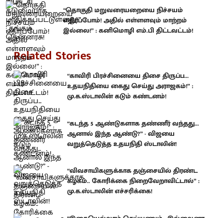
“தொகுதி மறுவரையறையை நிச்சயம்
எதிர்ப்போம்! அதில் எள்ளளவும் மாற்றம்
இல்லை!” : கனிமொழி எம்.பி திட்டவட்டம்!
Related Stories
“காவிரி பிரச்சினையை திசை திருப்ப...
உதயநிதியை கைது செய்து அராஜகம்!” :
மு.க.ஸ்டாலின் கடும் கண்டனம்!
“கடந்த 5 ஆண்டுகளாக தண்ணீர் வந்தது...
ஆனால் இந்த ஆண்டு?” - விஜயை
வறுத்தெடுத்த உதயநிதி ஸ்டாலின்!
“விவசாயிகளுக்காக தஞ்சையில் திரண்ட
கழகம்.. கோரிக்கை நிறைவேறாவிட்டால்” :
மு.க.ஸ்டாலின் எச்சரிக்கை!