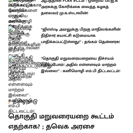
ஆபத்தான FCRA சட்டம் : ஒன்றிய பா.ஜ.க
அரசுக்கு கோரிக்கை வைத்த கழகத்
தலைவர் மு.க.ஸ்டாலின்!
“ஜிஎஸ்டி அமலுக்கு பிறகு மாநிலங்களின்
நிதிசார் சுயாட்சி கடுமையாக
பாதிக்கப்பட்டுள்ளது!” : தங்கம் தென்னரசு!
“தொகுதி மறுவரையறையை நிச்சயம்
எதிர்ப்போம்! அதில் எள்ளளவும் மாற்றம்
இல்லை!” : கனிமொழி எம்.பி திட்டவட்டம்!
தமிழ்நாடு
தொகுதி மறுவரையறை கூட்டம்
எதற்காக? ; தவெக அரசை