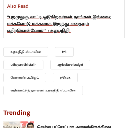
Also Read
“புறமுதுகு காட்டி ஓடுகிறவர்கள் நாங்கள் இல்லை;
மக்களோடு மக்களாக இருந்து எதையும்
எதிர்கொள்வோம்!” : உதயநிதி!
உதயநிதி ஸ்டாலின்
tvk
udhayanidhi stalin
agriculture budget
வேளாண் பட்ஜெட்
தவெக
எதிர்க்கட்சித் தலைவர் உதயநிதி ஸ்டாலின்
Trending
வெற்று பட்ஜெட்டாக அமைந்திருக்கிறது