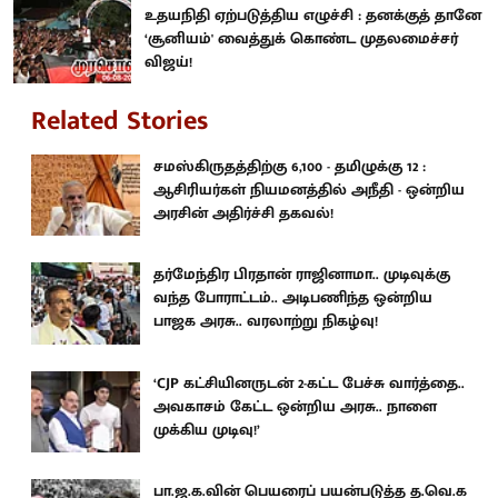
உதயநிதி ஏற்படுத்திய எழுச்சி : தனக்குத் தானே
‘சூனியம்' வைத்துக் கொண்ட முதலமைச்சர்
விஜய்!
Related Stories
சமஸ்கிருதத்திற்கு 6,100 - தமிழுக்கு 12 :
ஆசிரியர்கள் நியமனத்தில் அநீதி - ஒன்றிய
அரசின் அதிர்ச்சி தகவல்!
தர்மேந்திர பிரதான் ராஜினாமா.. முடிவுக்கு
வந்த போராட்டம்.. அடிபணிந்த ஒன்றிய
பாஜக அரசு.. வரலாற்று நிகழ்வு!
‘CJP கட்சியினருடன் 2-கட்ட பேச்சு வார்த்தை..
அவகாசம் கேட்ட ஒன்றிய அரசு.. நாளை
முக்கிய முடிவு!’
பா.ஜ.க.வின் பெயரைப் பயன்படுத்த த.வெ.க