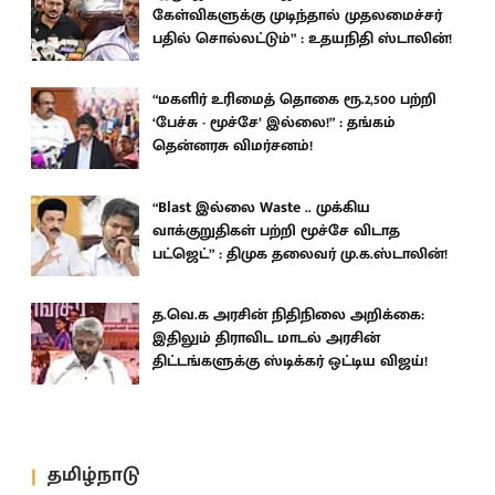
கேள்விகளுக்கு முடிந்தால் முதலமைச்சர்
பதில் சொல்லட்டும்” : உதயநிதி ஸ்டாலின்!
“மகளிர் உரிமைத் தொகை ரூ.2,500 பற்றி
‘பேச்சு - மூச்சே’ இல்லை!” : தங்கம்
தென்னரசு விமர்சனம்!
“Blast இல்லை Waste .. முக்கிய
வாக்குறுதிகள் பற்றி மூச்சே விடாத
பட்ஜெட்” : திமுக தலைவர் மு.க.ஸ்டாலின்!
த.வெ.க அரசின் நிதிநிலை அறிக்கை:
இதிலும் திராவிட மாடல் அரசின்
திட்டங்களுக்கு ஸ்டிக்கர் ஒட்டிய விஜய்!
தமிழ்நாடு