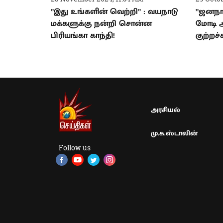
”இது உங்களின் வெற்றி” : வயநாடு
”ஜனநா
மக்களுக்கு நன்றி சொன்ன
மோடி அ
பிரியங்கா காந்தி!
குற்றச்ச
அரசியல்
மு.க.ஸ்டாலின்
Follow us