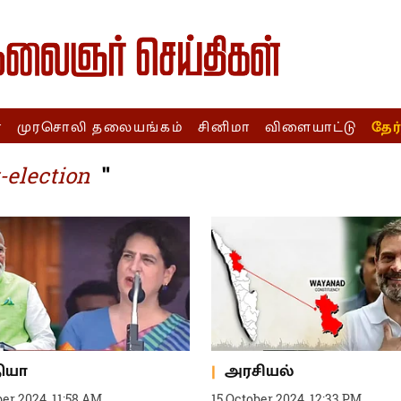
ா
முரசொலி தலையங்கம்
சினிமா
விளையாட்டு
தேர
"
election
தியா
அரசியல்
er 2024, 11:58 AM
15 October 2024, 12:33 PM