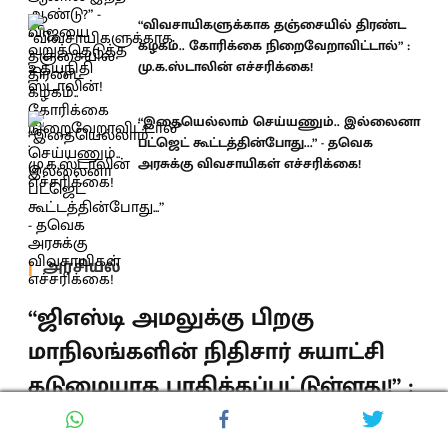
“விவசாயிகளுக்காக தஞ்சையில் திரண்ட
கழகம்.. கோரிக்கை நிறைவேறாவிட்டால்” :
மு.க.ஸ்டாலின் எச்சரிக்கை!
“இதையெல்லாம் செய்யணும்.. இல்லைனா
பட்ஜெட் கூட்டத்தின்போது...” - தவெக
அரசுக்கு விவசாயிகள் எச்சரிக்கை!
அரசியல்
“ஜிஎஸ்டி அமலுக்கு பிறகு
மாநிலங்களின் நிதிசார் சுயாட்சி
கடுமையாக பாதிக்கப்பட்டுள்ளது!” :
தங்கம் தென்னரசு!