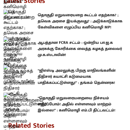
Latest Stories
தொகுதி மறுவரையறை கூட்டம் எதற்காக? ;
தவெக அரசை இயக்குவது? : அடுக்காடுக்காக
கேள்விகளை எழுப்பிய கனிமொழி MP!
ஆபத்தான FCRA சட்டம் : ஒன்றிய பா.ஜ.க
அரசுக்கு கோரிக்கை வைத்த கழகத் தலைவர்
மு.க.ஸ்டாலின்!
“ஜிஎஸ்டி அமலுக்கு பிறகு மாநிலங்களின்
நிதிசார் சுயாட்சி கடுமையாக
பாதிக்கப்பட்டுள்ளது!” : தங்கம் தென்னரசு!
“தொகுதி மறுவரையறையை நிச்சயம்
எதிர்ப்போம்! அதில் எள்ளளவும் மாற்றம்
இல்லை!” : கனிமொழி எம்.பி திட்டவட்டம்!
Related Stories