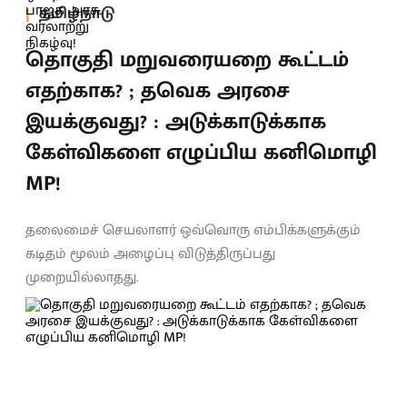
தமிழ்நாடு
தொகுதி மறுவரையறை கூட்டம்
எதற்காக? ; தவெக அரசை
இயக்குவது? : அடுக்காடுக்காக
கேள்விகளை எழுப்பிய கனிமொழி
MP!
தலைமைச் செயலாளர் ஒவ்வொரு எம்பிக்களுக்கும்
கடிதம் மூலம் அழைப்பு விடுத்திருப்பது
முறையில்லாதது.