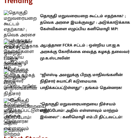
Trending
தொகுதி மறுவரையறை கூட்டம் எதற்காக? ;
தவெக அரசை இயக்குவது? : அடுக்காடுக்காக
கேள்விகளை எழுப்பிய கனிமொழி MP!
ஆபத்தான FCRA சட்டம் : ஒன்றிய பா.ஜ.க
அரசுக்கு கோரிக்கை வைத்த கழகத் தலைவர்
மு.க.ஸ்டாலின்!
“ஜிஎஸ்டி அமலுக்கு பிறகு மாநிலங்களின்
நிதிசார் சுயாட்சி கடுமையாக
பாதிக்கப்பட்டுள்ளது!” : தங்கம் தென்னரசு!
“தொகுதி மறுவரையறையை நிச்சயம்
எதிர்ப்போம்! அதில் எள்ளளவும் மாற்றம்
இல்லை!” : கனிமொழி எம்.பி திட்டவட்டம்!