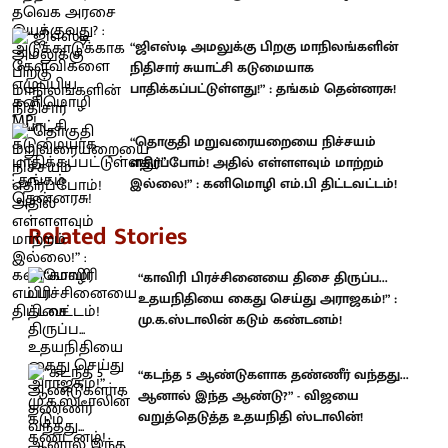
“ஜிஎஸ்டி அமலுக்கு பிறகு மாநிலங்களின்
நிதிசார் சுயாட்சி கடுமையாக
பாதிக்கப்பட்டுள்ளது!” : தங்கம் தென்னரசு!
“தொகுதி மறுவரையறையை நிச்சயம்
எதிர்ப்போம்! அதில் எள்ளளவும் மாற்றம்
இல்லை!” : கனிமொழி எம்.பி திட்டவட்டம்!
Related Stories
“காவிரி பிரச்சினையை திசை திருப்ப...
உதயநிதியை கைது செய்து அராஜகம்!” :
மு.க.ஸ்டாலின் கடும் கண்டனம்!
“கடந்த 5 ஆண்டுகளாக தண்ணீர் வந்தது...
ஆனால் இந்த ஆண்டு?” - விஜயை
வறுத்தெடுத்த உதயநிதி ஸ்டாலின்!