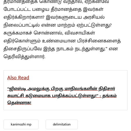
தீர்மானத்தைக் கொண்டு வந்தால், ஏற்கனவே
போடப்பட்ட பழைய தீர்மானத்தை இவர்கள்
எதிர்க்கிறார்களா? இவர்களுடைய அரசியல்
நிலைப்பாட்டில் என்ன மாற்றம் ஏற்பட்டுள்ளது?
சுருக்கமாகச் சொன்னால், விவசாயிகள்
எதிர்கொள்ளும் உண்மையான பிரச்சினைகளைத்
திசைதிருப்பவே இந்த நாடகம் நடந்துள்ளது.” என
தெரிவித்துள்ளார்.
Also Read
“ஜிஎஸ்டி அமலுக்கு பிறகு மாநிலங்களின் நிதிசார்
சுயாட்சி கடுமையாக பாதிக்கப்பட்டுள்ளது!” : தங்கம்
தென்னரசு!
kanimozhi mp
delimitation