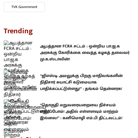
TVK Government
Trending
ஆபத்தான FCRA சட்டம் : ஒன்றிய பா.ஜ.க
அரசுக்கு கோரிக்கை வைத்த கழகத் தலைவர்
மு.க.ஸ்டாலின்!
“ஜிஎஸ்டி அமலுக்கு பிறகு மாநிலங்களின்
நிதிசார் சுயாட்சி கடுமையாக
பாதிக்கப்பட்டுள்ளது!” : தங்கம் தென்னரசு!
“தொகுதி மறுவரையறையை நிச்சயம்
எதிர்ப்போம்! அதில் எள்ளளவும் மாற்றம்
இல்லை!” : கனிமொழி எம்.பி திட்டவட்டம்!