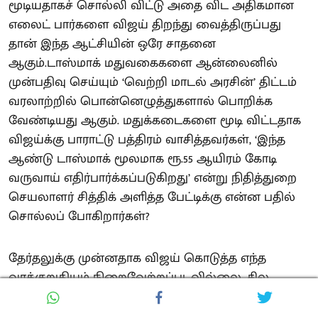
மூடியதாகச் சொல்லி விட்டு அதை விட அதிகமான
எலைட் பார்களை விஜய் திறந்து வைத்திருப்பது
தான் இந்த ஆட்சியின் ஒரே சாதனை
ஆகும்.டாஸ்மாக் மதுவகைகளை ஆன்லைனில்
முன்பதிவு செய்யும் ‘வெற்றி மாடல் அரசின்’ திட்டம்
வரலாற்றில் பொன்னெழுத்துகளால் பொறிக்க
வேண்டியது ஆகும். மதுக்கடைகளை மூடி விட்டதாக
விஜய்க்கு பாராட்டு பத்திரம் வாசித்தவர்கள், ‘இந்த
ஆண்டு டாஸ்மாக் மூலமாக ரூ.55 ஆயிரம் கோடி
வருவாய் எதிர்பார்க்கப்படுகிறது’ என்று நிதித்துறை
செயலாளர் சித்திக் அளித்த பேட்டிக்கு என்ன பதில்
சொல்லப் போகிறார்கள்?
தேர்தலுக்கு முன்னதாக விஜய் கொடுத்த எந்த
வாக்குறுதியும் நிறைவேற்றப்படவில்லை. சில
‘தனியாருக்கு’ கொடுத்த வாக்குறுதிகளை மட்டும்
நிறைவேற்றி வருகிறார்.