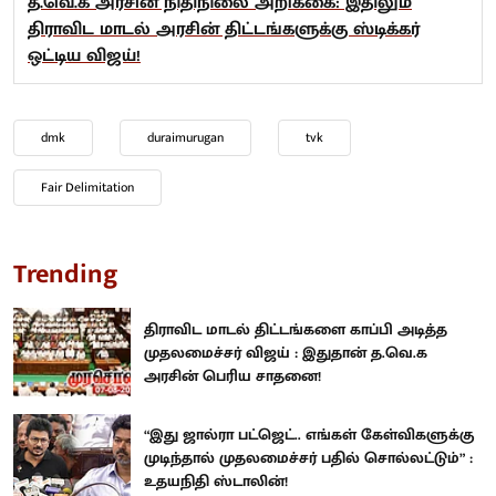
த.வெ.க அரசின் நிதிநிலை அறிக்கை: இதிலும்
திராவிட மாடல் அரசின் திட்டங்களுக்கு ஸ்டிக்கர்
ஒட்டிய விஜய்!
dmk
duraimurugan
tvk
Fair Delimitation
Trending
திராவிட மாடல் திட்டங்களை காப்பி அடித்த
முதலமைச்சர் விஜய் : இதுதான் த.வெ.க
அரசின் பெரிய சாதனை!
“இது ஜால்ரா பட்ஜெட்.. எங்கள் கேள்விகளுக்கு
முடிந்தால் முதலமைச்சர் பதில் சொல்லட்டும்” :
உதயநிதி ஸ்டாலின்!