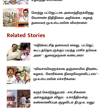
வெற்று பட்ஜெட்டாக அமைந்திருக்கிறது
வேளாண் நிதிநிலை அறிக்கை : கழகத்
தலைவர் மு.க.ஸ்டாலின் விமர்சனம்!
Related Stories
“எதிர்க்கட்சித் தலைவர் கைது.. பட்ஜெட்
கூட்டத்தொடருக்குப் பயந்த பாசிச தவெக
அரசு” : துரைமுருகன் கண்டனம்!
“விவசாயிகளுக்காக தஞ்சையில் திரண்ட
கழகம்.. கோரிக்கை நிறைவேறாவிட்டால்” :
மு.க.ஸ்டாலின் எச்சரிக்கை!
கரூர் கொடுந்துயரம் : சாட்சிகளை
அச்சுறுத்தும் விஜய் - உச்சநீதிமன்ற
கண்காணிப்புக் குழுவிடம் தி.மு.க. மனு!