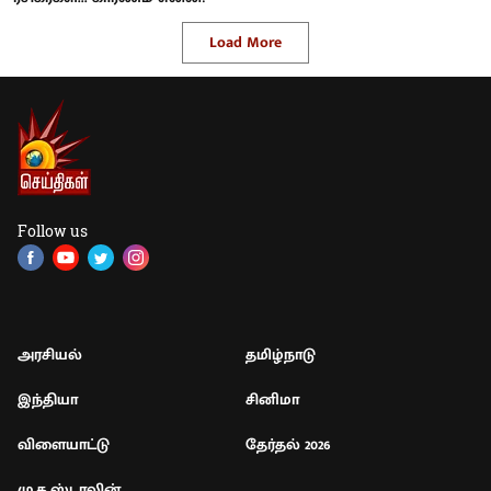
Load More
Follow us
அரசியல்
தமிழ்நாடு
இந்தியா
சினிமா
விளையாட்டு
தேர்தல் 2026
மு.க.ஸ்டாலின்