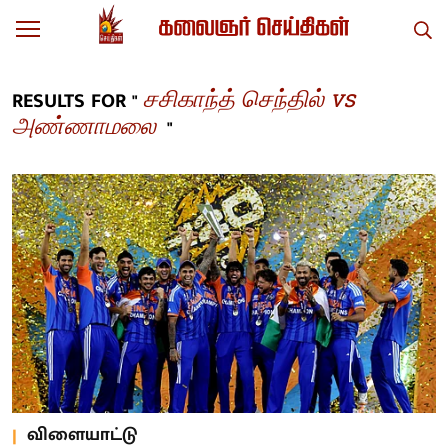
சசிகாந்த் செந்தில் vs
RESULTS FOR "
அண்ணாமலை
"
விளையாட்டு