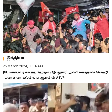
இந்தியா
25 March 2024, 05:14 AM
JNU மாணவர் சங்கத் தேர்தல் : இடதுசாரி அணி மகத்தான வெற்றி
- மண்ணை கவ்விய பா.ஜ.கவின் ABVP!