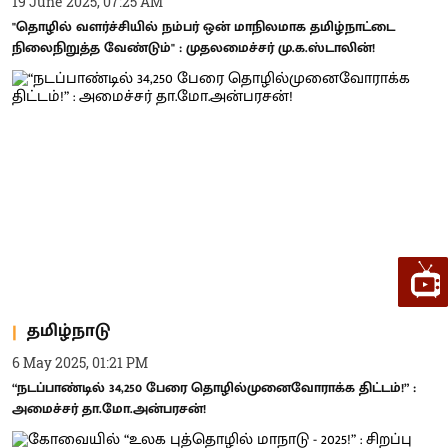
19 June 2025, 07:25 AM
"தொழில் வளர்ச்சியில் நம்பர் ஒன் மாநிலமாக தமிழ்நாட்டை
நிலைநிறுத்த வேண்டும்" : முதலமைச்சர் மு.க.ஸ்டாலின்!
தமிழ்நாடு
6 May 2025, 01:21 PM
“நடப்பாண்டில் 34,250 பேரை தொழில்முனைவோராக்க திட்டம்!” :
அமைச்சர் தா.மோ.அன்பரசன்!