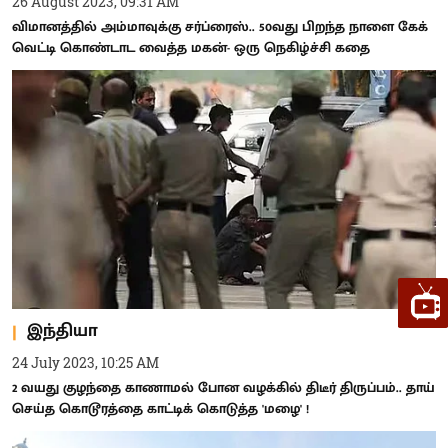
26 August 2023, 09:31 AM
விமானத்தில் அம்மாவுக்கு சர்ப்ரைஸ்.. 50வது பிறந்த நாளை கேக்
வெட்டி கொண்டாட வைத்த மகன்- ஒரு நெகிழ்ச்சி கதை
இந்தியா
24 July 2023, 10:25 AM
2 வயது குழந்தை காணாமல் போன வழக்கில் திடீர் திருப்பம்.. தாய்
செய்த கொடூரத்தை காட்டிக் கொடுத்த 'மழை' !