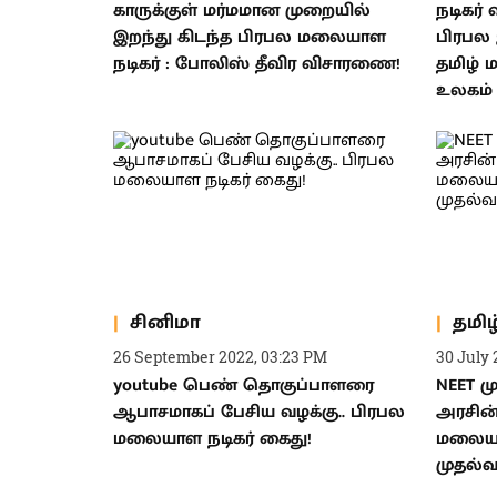
காருக்குள் மர்மமான முறையில்
நடிகர்
இறந்து கிடந்த பிரபல மலையாள
பிரபல 
நடிகர் : போலிஸ் தீவிர விசாரணை!
தமிழ் 
உலகம் அ
சினிமா
தமிழ
26 September 2022, 03:23 PM
30 July 
youtube பெண் தொகுப்பாளரை
NEET ம
ஆபாசமாகப் பேசிய வழக்கு.. பிரபல
அரசின
மலையாள நடிகர் கைது!
மலையாள
முதல்வர