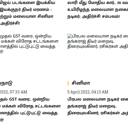
 விஜய் படங்களை இயக்கிய
லாரி மீது மோதிய கார்.. 39 வ
இயக்குநர் திடீர் மரணம் :
உயிரிழந்த மலையாள நகைச
மற்றும் மலையாள சினிமா
நடிகர்: அதிர்ச்சி சம்பவம்!
திர்ச்சி!
்நாடு
சினிமா
2022, 07:33 AM
5 April 2022, 04:13 AM
ுதல் GST வரை.. ஒன்றிய
பிரபல மலையாள நடிகர் க
் மக்கள் விரோத சட்டங்களை
தங்கராஜ் திடீர் மறைவு..
த்தில் புட்டுபுட்டு வைத்த
திரையுலகினர், ரசிகர்கள் அதிர
்!