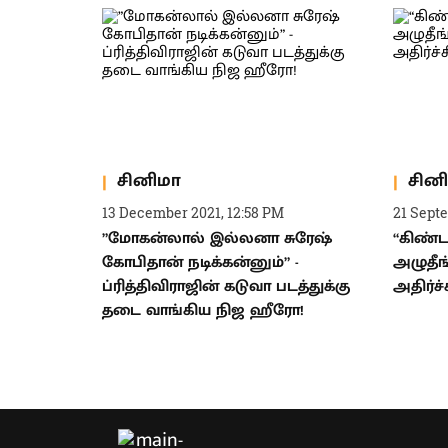
சினிமா
சின
13 December 2021, 12:58 PM
21 Sept
”மோகன்லால் இல்லனா சுரேஷ்
“கிண்ட
கோபிதான் நடிக்கன்னும்” -
அழுதீங
ப்ரித்திவிராஜின் கடுவா படத்துக்கு
அதிர்ச
தடை வாங்கிய நிஜ ஹீரோ!