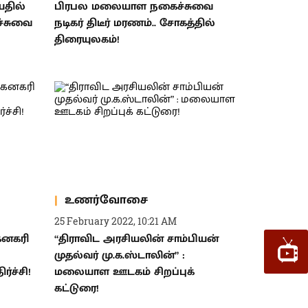
யதில்
பிரபல மலையாள நகைச்சுவை
்சுவை
நடிகர் திடீர் மரணம்.. சோகத்தில்
திரையுலகம்!
உணர்வோசை
25 February 2022, 10:21 AM
ைனகரி
“திராவிட அரசியலின் சாம்பியன்
முதல்வர் மு.க.ஸ்டாலின்” :
்ச்சி!
மலையாள ஊடகம் சிறப்புக்
கட்டுரை!