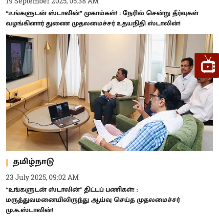
19 September 2025, 05:38 AM
“உங்களுடன் ஸ்டாலின்” முகாம்கள்! : நேரில் சென்று தீர்வுகள்
வழங்கினார் துணை முதலமைச்சர் உதயநிதி ஸ்டாலின்!
தமிழ்நாடு
23 July 2025, 09:02 AM
“உங்களுடன் ஸ்டாலின்” திட்டப் பணிகள்! :
மருத்துவமனையிலிருந்து ஆய்வு செய்த முதலமைச்சர்
மு.க.ஸ்டாலின்!