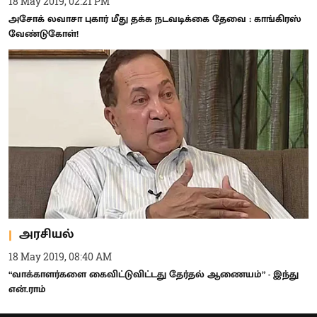
18 May 2019, 02:21 PM
அசோக் லவாசா புகார் மீது தக்க நடவடிக்கை தேவை : காங்கிரஸ்
வேண்டுகோள்!
அரசியல்
18 May 2019, 08:40 AM
“வாக்காளர்களை கைவிட்டுவிட்டது தேர்தல் ஆணையம்” - இந்து
என்.ராம்