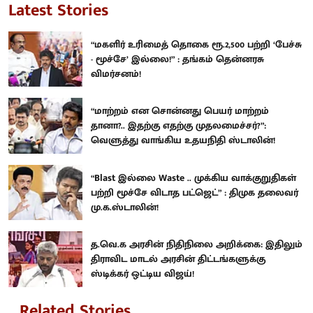
Latest Stories
“மகளிர் உரிமைத் தொகை ரூ.2,500 பற்றி ‘பேச்சு
- மூச்சே’ இல்லை!” : தங்கம் தென்னரசு
விமர்சனம்!
“மாற்றம் என சொன்னது பெயர் மாற்றம்
தானா?.. இதற்கு எதற்கு முதலமைச்சர்?”:
வெளுத்து வாங்கிய உதயநிதி ஸ்டாலின்!
“Blast இல்லை Waste .. முக்கிய வாக்குறுதிகள்
பற்றி மூச்சே விடாத பட்ஜெட்” : திமுக தலைவர்
மு.க.ஸ்டாலின்!
த.வெ.க அரசின் நிதிநிலை அறிக்கை: இதிலும்
திராவிட மாடல் அரசின் திட்டங்களுக்கு
ஸ்டிக்கர் ஒட்டிய விஜய்!
Related Stories