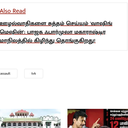
lso Read
ழல்வாதிகளை சுத்தம் செய்யும் 'வாஷிங்
ெஷின்': பாஜக ஃபார்முலா மகாராஷ்டிர
ாநிலத்தில் கிழிந்து தொங்குகிறது!
 assault
tvk