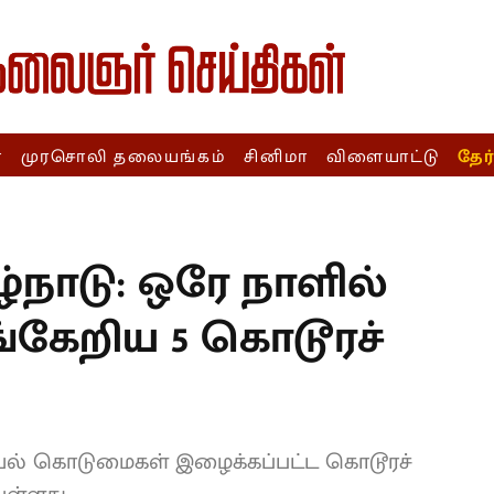
ா
முரசொலி தலையங்கம்
சினிமா
விளையாட்டு
தேர
T
ிழ்நாடு: ஒரே நாளில்
ங்கேறிய 5 கொடூரச்
லியல் கொடுமைகள் இழைக்கப்பட்ட கொடூரச்