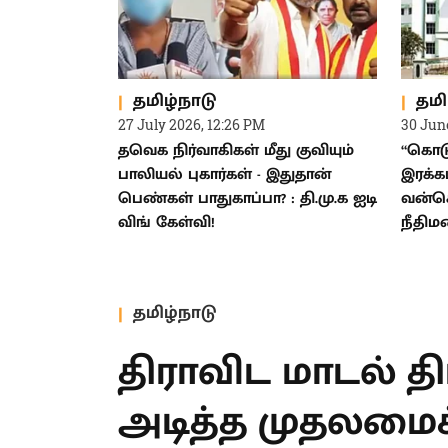
தமிழ்நாடு
தமி
27 July 2026, 12:26 PM
30 Jun
தவெக நிர்வாகிகள் மீது குவியும்
“கொடூ
பாலியல் புகார்கள் - இதுதான்
இரக்கம
பெண்கள் பாதுகாப்பா? : தி.மு.க ஐடி
வன்க
விங் கேள்வி!
நீதிமன
தமிழ்நாடு
திராவிட மாடல் த
அடித்த முதலமைச்