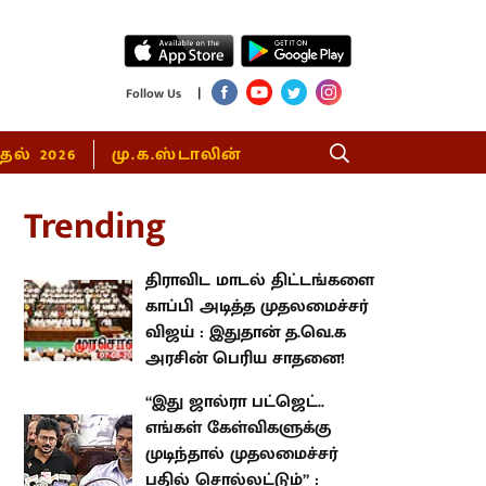
|
Follow Us
்தல் 2026
மு.க.ஸ்டாலின்
rending
திராவிட மாடல் திட்டங்களை
காப்பி அடித்த முதலமைச்சர் விஜய்
: இதுதான் த.வெ.க அரசின் பெரிய
சாதனை!
“இது ஜால்ரா பட்ஜெட்.. எங்கள்
கேள்விகளுக்கு முடிந்தால்
முதலமைச்சர் பதில் சொல்லட்டும்”
: உதயநிதி ஸ்டாலின்!