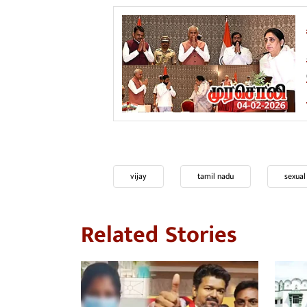
A
ஊ
ம
ம
vijay
tamil nadu
sexual
Related Stories