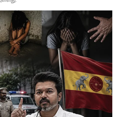
ுள்ளது.
L