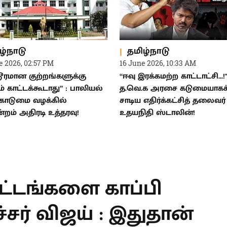
ழ்நாடு
தமிழ்நாடு
e 2026, 02:57 PM
16 June 2026, 10:33 AM
ரமான குற்றங்களுக்கு
“ஈவு இரக்கமற்ற காட்டாட்சி...!"
் காட்டக்கூடாது” : பாலியல்
த.வெ.க அரசை கடுமையாகச
ொடுமை வழக்கில்
சாடிய எதிர்க்கட்சித் தலைவர்
்றம் அதிரடி உத்தரவு!
உதயநிதி ஸ்டாலின்!
T
ிட்டங்களை காப்பி
சர் விஜய் : இதுதான்