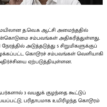
மையிலான த.வெ.க ஆட்சி அமைந்ததில்
வன்கொடுமை சம்பவங்கள்
ில் கடந்த 24 மணி நேரத்தில்
்குப் பாலியல் கொடுமைகள்
பவங்கள் வெளியாகி மாநிலம் முழுவதும்
்தியுள்ளன.
்களால் 3 வயதுக் குழந்தை கூட்டுப்
ப்பட்டு, பரிதாபமாக உயிரிழந்த