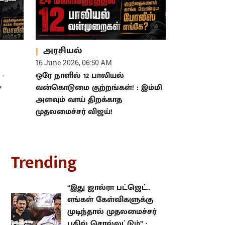
அரசியல்
16 June 2026, 06:50 AM
 -
ஒரே நாளில் 12 பாலியல்
்
வன்கொடுமை குற்றங்கள்! : இம்மி
அளவும் வாய் திறக்காத
முதலமைச்சர் விஜய்!
rending
“இது ஜால்ரா பட்ஜெட்.. எங்கள்
கேள்விகளுக்கு முடிந்தால்
முதலமைச்சர் பதில் சொல்லட்டும்”
: உதயநிதி ஸ்டாலின்!