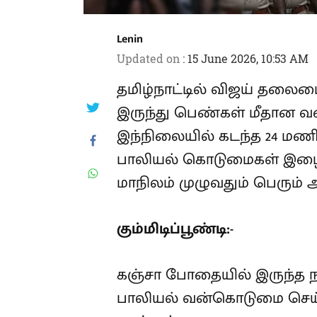
Lenin
Updated on
:
15 June 2026, 10:53 AM
தமிழ்நாட்டில் விஜய் தலை
இருந்து பெண்கள் மீதான 
அதிகரித்துள்ளது. இந்நிலைய
அடுத்தடுத்து 5 சிறுமிகளுக
இழைக்கப்பட்ட கொடூரச் சம்
பெரும் அதிர்ச்சியை ஏற்படுத
கும்மிடிப்பூண்டி:-
கஞ்சா போதையில் இருந்த நபர
பாலியல் வன்கொடுமை செய்ய