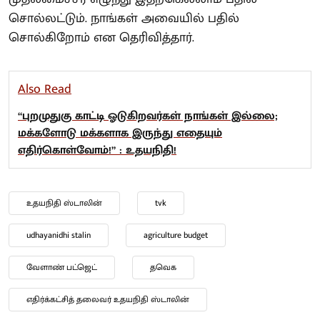
சொல்லட்டும். நாங்கள் அவையில் பதில்
சொல்கிறோம் என தெரிவித்தார்.
Also Read
“புறமுதுகு காட்டி ஓடுகிறவர்கள் நாங்கள் இல்லை;
மக்களோடு மக்களாக இருந்து எதையும்
எதிர்கொள்வோம்!” : உதயநிதி!
உதயநிதி ஸ்டாலின்
tvk
udhayanidhi stalin
agriculture budget
வேளாண் பட்ஜெட்
தவெக
எதிர்க்கட்சித் தலைவர் உதயநிதி ஸ்டாலின்