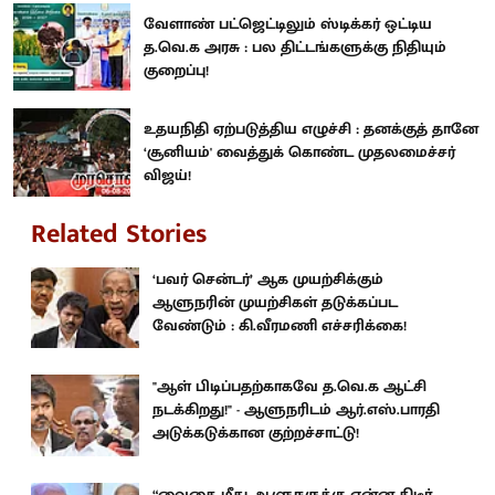
வேளாண் பட்ஜெட்டிலும் ஸ்டிக்கர் ஒட்டிய
த.வெ.க அரசு : பல திட்டங்களுக்கு நிதியும்
குறைப்பு!
உதயநிதி ஏற்படுத்திய எழுச்சி : தனக்குத் தானே
‘சூனியம்' வைத்துக் கொண்ட முதலமைச்சர்
விஜய்!
Related Stories
‘பவர் சென்டர்’ ஆக முயற்சிக்கும்
ஆளுநரின் முயற்சிகள் தடுக்கப்பட
வேண்டும் : கி.வீரமணி எச்சரிக்கை!
"ஆள் பிடிப்பதற்காகவே த.வெ.க ஆட்சி
நடக்கிறது!" - ஆளுநரிடம் ஆர்.எஸ்.பாரதி
அடுக்கடுக்கான குற்றச்சாட்டு!
“வைகை மீது ஆளுநருக்கு என்ன திடீர்