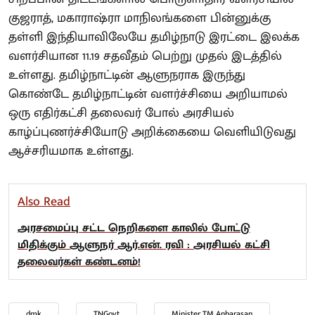
குஜராத், மகாராஷ்ரா மாநிலங்களை பின்னுக்கு
தள்ளி இந்தியாவிலேயே தமிழ்நாடு இரட்டை இலக்க
வளர்சியான 11.19 சதவீதம் பெற்று முதல் இடத்தில்
உள்ளது. தமிழ்நாட்டின் ஆளுநராக இருந்து
கொண்டே தமிழ்நாட்டின் வளர்ச்சியை அறியாமல்
ஒரு எதிர்கட்சி தலைவர் போல் அரசியல்
காழ்ப்புணர்ச்சியோடு அறிக்கையை வெளியிடுவது
ஆச்சரியமாக உள்ளது.
Also Read
அரசமைப்பு சட்ட நெறிகளை காலில் போட்டு
மிதிக்கும் ஆளுநர் ஆர்.என். ரவி : அரசியல் கட்சி
தலைவர்கள் கண்டனம்!
dmk
TNGovt
Minister TM Anbarasan