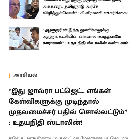
அக்கறை.. தமிழ்நாடு அரசே
விழித்துக்கொள்” : கி.வீரமணி எச்சரிக்கை!
“ஆளுநரின் இந்த துணிச்சலுக்கு
ஆளுங்கட்சியின் கையாலாகாத்தனமே
காராணம்” : உதயநிதி ஸ்டாலின் கண்டனம்!
அரசியல்
“இது ஜால்ரா பட்ஜெட்.. எங்கள்
கேள்விகளுக்கு முடிந்தால்
முதலமைச்சர் பதில் சொல்லட்டும்”
: உதயநிதி ஸ்டாலின்!
தவெக அரசு இன்று (ஆகஸ்ட் 06) வேளாண் பட்ஜெட்டை