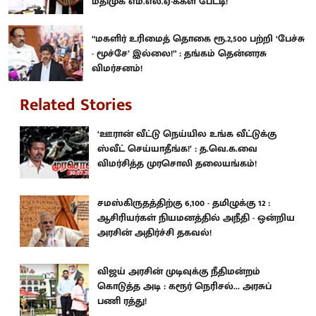
மதிமுக எம்.எல்.ஏ-க்கள் பேட்டி!
“மகளிர் உரிமைத் தொகை ரூ.2,500 பற்றி ‘பேச்சு
- மூச்சே’ இல்லை!” : தங்கம் தென்னரசு
விமர்சனம்!
Related Stories
‘ஊரான் வீட்டு நெய்யில உங்க வீட்டுக்கு
ஸ்வீட் செய்யாதீங்க!’ : த.வெ.க.வை
விமர்சித்த முரசொலி தலையங்கம்!
சமஸ்கிருதத்திற்கு 6,100 - தமிழுக்கு 12 :
ஆசிரியர்கள் நியமனத்தில் அநீதி - ஒன்றிய
அரசின் அதிர்ச்சி தகவல்!
விஜய் அரசின் முடிவுக்கு நீதிமன்றம்
கொடுத்த அடி : கரூர் நெரிசல்... அரசுப்
பணி ரத்து!