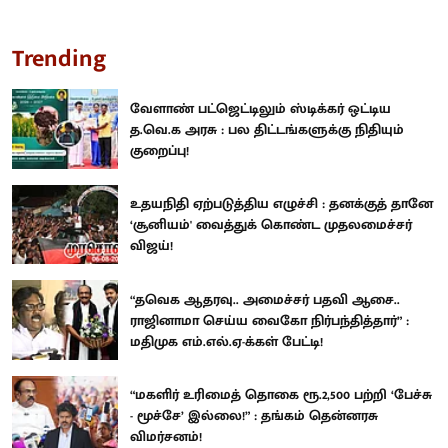
Trending
வேளாண் பட்ஜெட்டிலும் ஸ்டிக்கர் ஒட்டிய
த.வெ.க அரசு : பல திட்டங்களுக்கு நிதியும்
குறைப்பு!
உதயநிதி ஏற்படுத்திய எழுச்சி : தனக்குத் தானே
‘சூனியம்' வைத்துக் கொண்ட முதலமைச்சர்
விஜய்!
“தவெக ஆதரவு.. அமைச்சர் பதவி ஆசை..
ராஜினாமா செய்ய வைகோ நிர்பந்தித்தார்” :
மதிமுக எம்.எல்.ஏ-க்கள் பேட்டி!
“மகளிர் உரிமைத் தொகை ரூ.2,500 பற்றி ‘பேச்சு
- மூச்சே’ இல்லை!” : தங்கம் தென்னரசு
விமர்சனம்!