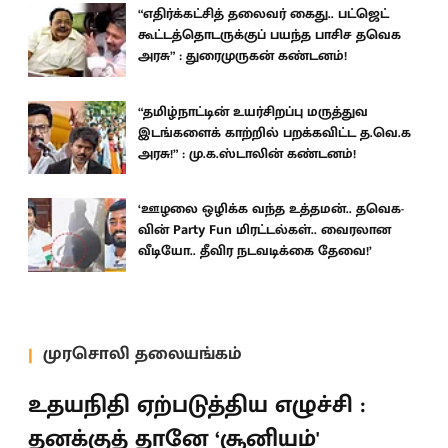
“எதிர்க்கட்சித் தலைவர் கைது.. பட்ஜெட்
கூட்டத்தொடருக்குப் பயந்த பாசிச தவெக
அரசு” : துரைமுருகன் கண்டனம்!
“தமிழ்நாட்டின் உயர்சிறப்பு மருத்துவ
இடங்களைக் காற்றில் பறக்கவிட்ட த.வெ.க
அரசு!” : மு.க.ஸ்டாலின் கண்டனம்!
‘ஊழலை ஒழிக்க வந்த உத்தமன்.. தவெக-
வின் Party Fun மிரட்டல்கள்.. வைரலான
வீடியோ.. தீவிர நடவடிக்கை தேவை!’
முரசொலி தலையங்கம்
உதயநிதி ஏற்படுத்திய எழுச்சி :
தனக்குத் தானே ‘சூனியம்'