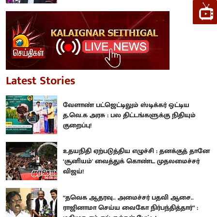
Latest Stories
வேளாண் பட்ஜெட்டிலும் ஸ்டிக்கர் ஒட்டிய
த.வெ.க அரசு : பல திட்டங்களுக்கு நிதியும்
குறைப்பு!
உதயநிதி ஏற்படுத்திய எழுச்சி : தனக்குத் தானே
‘சூனியம்' வைத்துக் கொண்ட முதலமைச்சர்
விஜய்!
“தவெக ஆதரவு.. அமைச்சர் பதவி ஆசை..
ராஜினாமா செய்ய வைகோ நிர்பந்தித்தார்” :