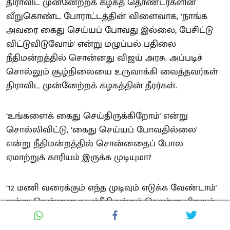
திராவிட முன்னேற்றக் கழகத் தொண்டர்களின்
வீறுகொண்ட போராட்டத்தின் விளைவாக, ‘நாங்க
அவரை கைது செய்யப் போவது இல்லை, பேசிட்டு
விட்டுவிடுவோம்' என்று மழுப்பல் பதிலை
நீதிமன்றத்தில் சொன்னது விஜய் அரசு. அப்படிச்
சொல்லும் சூழ்நிலையை உருவாக்கி வைத்தவர்கள்
திராவிட முன்னேற்றக் கழகத்தின் தீரர்கள்.
‘உங்களைக் கைது செய்திருக்கிறோம்' என்று
சொல்லிவிட்டு, ‘கைது செய்யப் போவதில்லை'
என்று நீதிமன்றத்தில் சொன்னதைப் போல
ஏமாற்றுக் காரியம் இருக்க முடியுமா?
‘12 மணி வரைக்கும் எந்த முடிவும் எடுக்க வேண்டாம்'
என்று சென்னை உயர்நீதிமன்றம் சொன்ன பிறகும்,
அதற்கு முன்னதாக சென்னையில் கைது செய்து
தஞ்சாவூருக்கு அழைத்துச் சென்றது ஏன்?