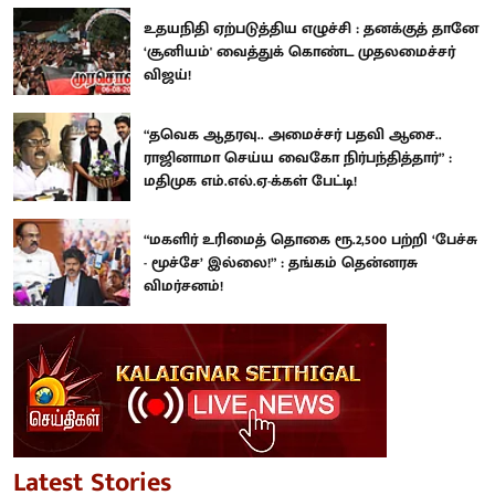
உதயநிதி ஏற்படுத்திய எழுச்சி : தனக்குத் தானே
‘சூனியம்' வைத்துக் கொண்ட முதலமைச்சர்
விஜய்!
“தவெக ஆதரவு.. அமைச்சர் பதவி ஆசை..
ராஜினாமா செய்ய வைகோ நிர்பந்தித்தார்” :
மதிமுக எம்.எல்.ஏ-க்கள் பேட்டி!
“மகளிர் உரிமைத் தொகை ரூ.2,500 பற்றி ‘பேச்சு
- மூச்சே’ இல்லை!” : தங்கம் தென்னரசு
விமர்சனம்!
Latest Stories