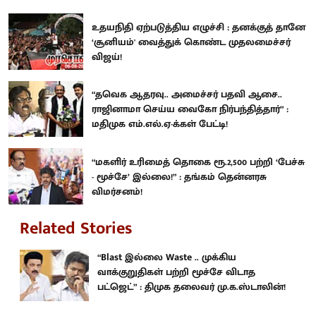
உதயநிதி ஏற்படுத்திய எழுச்சி : தனக்குத் தானே
‘சூனியம்' வைத்துக் கொண்ட முதலமைச்சர்
விஜய்!
“தவெக ஆதரவு.. அமைச்சர் பதவி ஆசை..
ராஜினாமா செய்ய வைகோ நிர்பந்தித்தார்” :
மதிமுக எம்.எல்.ஏ-க்கள் பேட்டி!
“மகளிர் உரிமைத் தொகை ரூ.2,500 பற்றி ‘பேச்சு
- மூச்சே’ இல்லை!” : தங்கம் தென்னரசு
விமர்சனம்!
Related Stories
“Blast இல்லை Waste .. முக்கிய
வாக்குறுதிகள் பற்றி மூச்சே விடாத
பட்ஜெட்” : திமுக தலைவர் மு.க.ஸ்டாலின்!