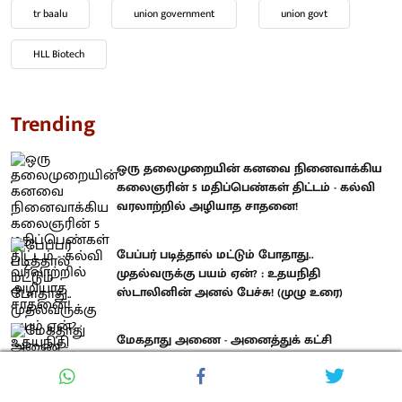
tr baalu
union government
union govt
HLL Biotech
Trending
ஒரு தலைமுறையின் கனவை நினைவாக்கிய
கலைஞரின் 5 மதிப்பெண்கள் திட்டம் - கல்வி
வரலாற்றில் அழியாத சாதனை!
பேப்பர் படித்தால் மட்டும் போதாது..
முதல்வருக்கு பயம் ஏன்? : உதயநிதி
ஸ்டாலினின் அனல் பேச்சு! (முழு உரை)
மேகதாது அணை - அனைத்துக் கட்சி
கூட்டத்தை கூட்ட த.வெ.க அரசுக்கு என்ன பயம்?
: உதயநிதி ஸ்டாலின் கேள்வி!