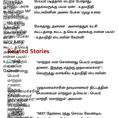
பேப்பர் படித்தால் மட்டும் போதாது..
முதல்வருக்கு பயம் ஏன்? : உதயநிதி
ஸ்டாலினின் அனல் பேச்சு! (முழு உரை)
மேகதாது அணை - அனைத்துக் கட்சி
கூட்டத்தை கூட்ட த.வெ.க அரசுக்கு என்ன பயம்?
: உதயநிதி ஸ்டாலின் கேள்வி!
Related Stories
“மாற்றம் என சொன்னது பெயர் மாற்றம்
தானா?.. இதற்கு எதற்கு முதலமைச்சர்?”:
வெளுத்து வாங்கிய உதயநிதி ஸ்டாலின்!
‘முதலமைச்சரின் தாயுமானவர்’ திட்டத்தின்
பெயரையும் மாற்றும் த.வெ.க! : பெயர்
மாற்றி ‘ஏமாற்றும்’ அவலம்!
”NEET தேர்வை ரத்து செய்ய வேண்டிய