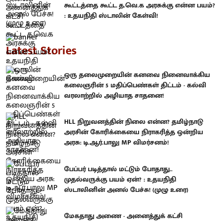
கூட்டத்தை கூட்ட த.வெ.க அரசுக்கு என்ன பயம்?
: உதயநிதி ஸ்டாலின் கேள்வி!
Latest Stories
ஒரு தலைமுறையின் கனவை நினைவாக்கிய
கலைஞரின் 5 மதிப்பெண்கள் திட்டம் - கல்வி
வரலாற்றில் அழியாத சாதனை!
HLL நிறுவனத்தின் நிலை என்ன? தமிழ்நாடு
அரசின் கோரிக்கையை நிராகரித்த ஒன்றிய
அரசு: டி.ஆர்.பாலு MP விமர்சனம்!
பேப்பர் படித்தால் மட்டும் போதாது..
முதல்வருக்கு பயம் ஏன்? : உதயநிதி
ஸ்டாலினின் அனல் பேச்சு! (முழு உரை)
மேகதாது அணை - அனைத்துக் கட்சி