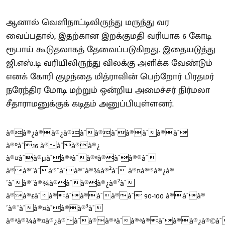
ஆனால் வெளிநாட்டிலிருந்து மருந்து வர
வைப்பதால், இதற்கான இறக்குமதி வரியாக 6 கோடி
ரூபாய் கூடுதலாகத் தேவைப்படுகிறது. இதையடுத்து
ஜி.எஸ்.டி வரியிலிருந்து விலக்கு அளிக்க வேண்டும்
எனக் கோரி குழந்தை மித்ராவின் பெற்றோர் பிரதமர்
நரேந்திர மோடி மற்றும் ஒன்றிய அமைச்சர் நிர்மலா
சீதாராமனுக்குக் கடிதம் அனுப்பியுள்ளனர்.
à®à®¿à®à®¿à®à¯à®à¯à®à¯à®à¯
à®°à¯.16 à®à¯à®à®¿
à®¤à¯à®µà¯à®ªà¯à®ªà®à¯à®®à¯
à®à®¨à¯à®¨à¯à®¯à®¾à®²à¯ à®¤à®®à®¿à®
´à¯à®¨à®¾à®à¯à®à®¿à®²à¯
à®à®£à¯à®à¯à®à¯à®à¯ 90-100 à®à¯à®
´à®¨à¯à®¤à¯à®à®³à¯
à®ªà®¾à®¤à®¿à®à¯à®à®ªà¯à®ªà®à¯à®à®¿à®©à¯