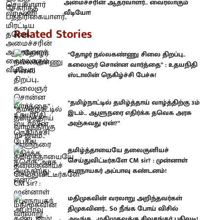
அமைச்சரின் ஆதரவாளர்.. வைரலாகும்
வீடியோ!
Related Stories
“தோழர் நல்லகண்ணு சிலை திறப்பு..
கலைஞர் சொன்ன வார்த்தை” : உதயநிதி
ஸ்டாலின் நெகிழ்ச்சி பேச்சு!
“தமிழ்நாட்டில் தமிழ்த்தாய் வாழ்த்திற்கு 3ம்
இடம்.. ஆளுநரை எதிர்க்க தவெக அரசு
அஞ்சுவது ஏன்?”
தமிழ்த்தாயையே தலைகுனியச்
செய்துவிட்டீர்களே CM sir? : முன்னாள்
சபாநாயகர் அப்பாவு கண்டனம்!
மதிமுகவின் வரலாறு அறிந்தவர்கள்
திமுகவினர்.. So நீங்க போய் விசில்
அடிங்க.. -மதிமுகவுக்கு சிவசங்கர் பதிலடி!