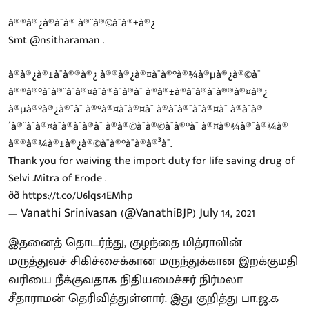
à®®à®¿à®à¯à® à®¨à®©à¯à®±à®¿
Smt
@nsitharaman
.
à®à®¿à®±à¯à®®à®¿ à®®à®¿à®¤à¯à®°à®¾à®µà®¿à®©à¯
à®®à®°à¯à®¨à¯à®¤à¯à®à¯à®à¯ à®à®±à®à¯à®à¯à®®à®¤à®¿
à®µà®°à®¿à®¯à¯ à®°à®¤à¯à®¤à¯ à®à¯à®¯à¯à®¤à¯ à®à¯à®
´à®¨à¯à®¤à¯à®à¯à®à¯ à®à®©à¯à®©à¯à®°à¯ à®¤à®¾à®¯à®¾à®
à®®à®¾à®±à®¿à®©à¯à®°à¯à®à®³à¯.
Thank you for waiving the import duty for life saving drug of
Selvi .Mitra of Erode .
ðð
https://t.co/U6lqs4EMhp
— Vanathi Srinivasan (@VanathiBJP)
July 14, 2021
இதனைத் தொடர்ந்து, குழந்தை மித்ராவின்
மருத்துவச் சிகிச்சைக்கான மருந்துக்கான இறக்குமதி
வரியை நீக்குவதாக நிதியமைச்சர் நிர்மலா
சீதாராமன் தெரிவித்துள்ளார். இது குறித்து பா.ஜ.க