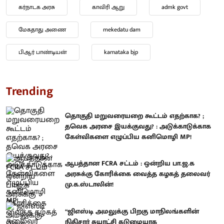
கர்நாடக அரசு
காவிரி ஆறு
admk govt
மேகதாது அணை
mekedatu dam
பிஆர் பாண்டியன்
karnataka bjp
Trending
தொகுதி மறுவரையறை கூட்டம் எதற்காக? ;
தவெக அரசை இயக்குவது? : அடுக்காடுக்காக
கேள்விகளை எழுப்பிய கனிமொழி MP!
ஆபத்தான FCRA சட்டம் : ஒன்றிய பா.ஜ.க
அரசுக்கு கோரிக்கை வைத்த கழகத் தலைவர்
மு.க.ஸ்டாலின்!
“ஜிஎஸ்டி அமலுக்கு பிறகு மாநிலங்களின்
நிதிசார் சுயாட்சி கடுமையாக