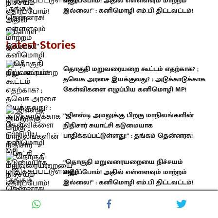
எதிர்ப்போம்! அதில் எள்ளளவும் மாற்றம்
இல்லை!” : கனிமொழி எம்.பி திட்டவட்டம்!
Latest Stories
தொகுதி மறுவரையறை கூட்டம் எதற்காக? ;
தவெக அரசை இயக்குவது? : அடுக்காடுக்காக
கேள்விகளை எழுப்பிய கனிமொழி MP!
“ஜிஎஸ்டி அமலுக்கு பிறகு மாநிலங்களின்
நிதிசார் சுயாட்சி கடுமையாக
பாதிக்கப்பட்டுள்ளது!” : தங்கம் தென்னரசு!
“தொகுதி மறுவரையறையை நிச்சயம்
எதிர்ப்போம்! அதில் எள்ளளவும் மாற்றம்
இல்லை!” : கனிமொழி எம்.பி திட்டவட்டம்!
Related Stories