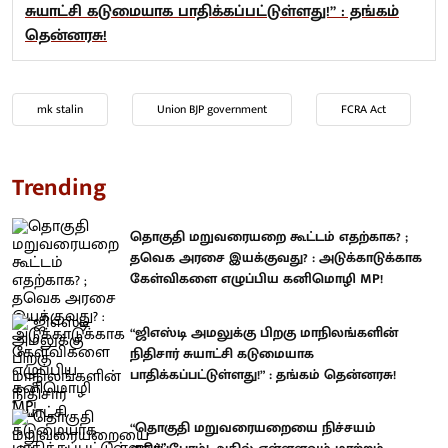
சுயாட்சி கடுமையாக பாதிக்கப்பட்டுள்ளது!” : தங்கம்
தென்னரசு!
mk stalin
Union BJP government
FCRA Act
Trending
தொகுதி மறுவரையறை கூட்டம் எதற்காக? ;
தவெக அரசை இயக்குவது? : அடுக்காடுக்காக
கேள்விகளை எழுப்பிய கனிமொழி MP!
“ஜிஎஸ்டி அமலுக்கு பிறகு மாநிலங்களின்
நிதிசார் சுயாட்சி கடுமையாக
பாதிக்கப்பட்டுள்ளது!” : தங்கம் தென்னரசு!
“தொகுதி மறுவரையறையை நிச்சயம்