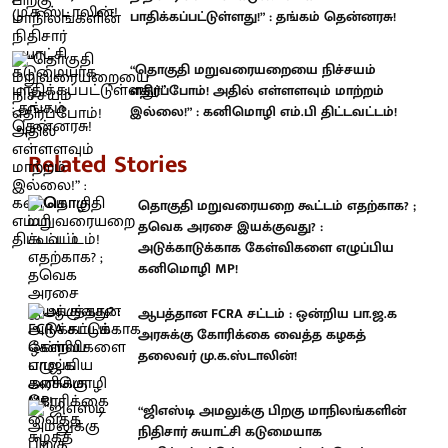
பாதிக்கப்பட்டுள்ளது!” : தங்கம் தென்னரசு!
“தொகுதி மறுவரையறையை நிச்சயம்
எதிர்ப்போம்! அதில் எள்ளளவும் மாற்றம்
இல்லை!” : கனிமொழி எம்.பி திட்டவட்டம்!
Related Stories
தொகுதி மறுவரையறை கூட்டம் எதற்காக? ;
தவெக அரசை இயக்குவது? :
அடுக்காடுக்காக கேள்விகளை எழுப்பிய
கனிமொழி MP!
ஆபத்தான FCRA சட்டம் : ஒன்றிய பா.ஜ.க
அரசுக்கு கோரிக்கை வைத்த கழகத்
தலைவர் மு.க.ஸ்டாலின்!
“ஜிஎஸ்டி அமலுக்கு பிறகு மாநிலங்களின்
நிதிசார் சுயாட்சி கடுமையாக