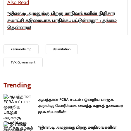
Also Read
“ஜிஎஸ்டி அமலுக்கு பிறகு மாநிலங்களின் நிதிசார்
சுயாட்சி கடுமையாக பாதிக்கப்பட்டுள்ளது!” : தங்கம்
தென்னரசு!
kanimozhi mp
delimitation
TVK Government
Trending
ஆபத்தான FCRA சட்டம் : ஒன்றிய பா.ஜ.க
அரசுக்கு கோரிக்கை வைத்த கழகத் தலைவர்
மு.க.ஸ்டாலின்!
“ஜிஎஸ்டி அமலுக்கு பிறகு மாநிலங்களின்