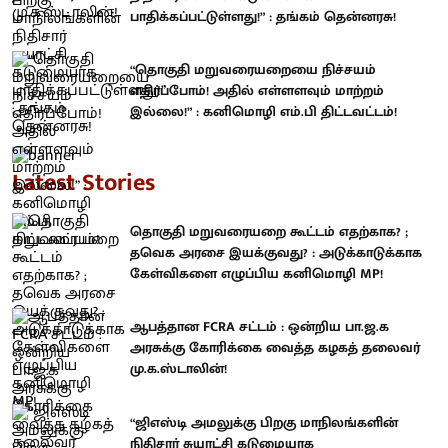
பாதிக்கப்பட்டுள்ளது!” : தங்கம் தென்னரசு!
“தொகுதி மறுவரையறையை நிச்சயம்
எதிர்ப்போம்! அதில் எள்ளளவும் மாற்றம்
இல்லை!” : கனிமொழி எம்.பி திட்டவட்டம்!
Latest Stories
தொகுதி மறுவரையறை கூட்டம் எதற்காக? ;
தவெக அரசை இயக்குவது? : அடுக்காடுக்காக
கேள்விகளை எழுப்பிய கனிமொழி MP!
ஆபத்தான FCRA சட்டம் : ஒன்றிய பா.ஜ.க
அரசுக்கு கோரிக்கை வைத்த கழகத் தலைவர்
மு.க.ஸ்டாலின்!
“ஜிஎஸ்டி அமலுக்கு பிறகு மாநிலங்களின்
நிதிசார் சுயாட்சி கடுமையாக