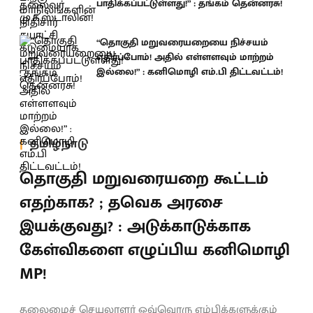
பாதிக்கப்பட்டுள்ளது!” : தங்கம் தென்னரசு!
“தொகுதி மறுவரையறையை நிச்சயம்
எதிர்ப்போம்! அதில் எள்ளளவும் மாற்றம்
இல்லை!” : கனிமொழி எம்.பி திட்டவட்டம்!
தமிழ்நாடு
தொகுதி மறுவரையறை கூட்டம்
எதற்காக? ; தவெக அரசை
இயக்குவது? : அடுக்காடுக்காக
கேள்விகளை எழுப்பிய கனிமொழி
MP!
தலைமைச் செயலாளர் ஒவ்வொரு எம்பிக்களுக்கும்