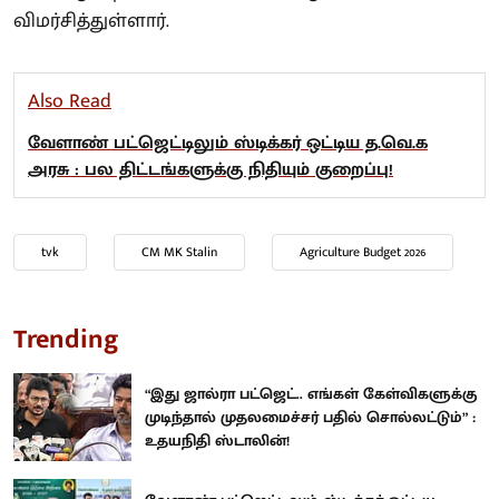
விமர்சித்துள்ளார்.
Also Read
வேளாண் பட்ஜெட்டிலும் ஸ்டிக்கர் ஒட்டிய த.வெ.க
அரசு : பல திட்டங்களுக்கு நிதியும் குறைப்பு!
tvk
CM MK Stalin
Agriculture Budget 2026
Trending
“இது ஜால்ரா பட்ஜெட்.. எங்கள் கேள்விகளுக்கு
முடிந்தால் முதலமைச்சர் பதில் சொல்லட்டும்” :
உதயநிதி ஸ்டாலின்!