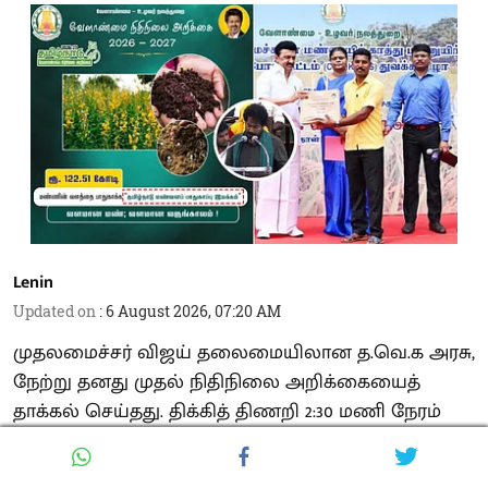
Lenin
Updated on
:
6 August 2026, 07:20 AM
முதலமைச்சர் விஜய் தலைமையிலான த.வெ.க அரசு,
நேற்று தனது முதல் நிதிநிலை அறிக்கையைத்
தாக்கல் செய்தது. திக்கித் திணறி 2:30 மணி நேரம்
பெருமூச்சு விட்டு வாசித்து முடித்தார் நிதியமைச்சர்
மரிய வில்சன். அவர் பெருமூச்சு விட்டு வாசித்தாலும்,