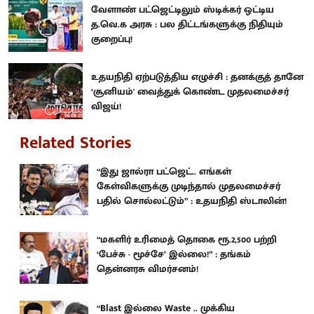
வேளாண் பட்ஜெட்டிலும் ஸ்டிக்கர் ஒட்டிய
த.வெ.க அரசு : பல திட்டங்களுக்கு நிதியும்
குறைப்பு!
உதயநிதி ஏற்படுத்திய எழுச்சி : தனக்குத் தானே
‘சூனியம்' வைத்துக் கொண்ட முதலமைச்சர்
விஜய்!
Related Stories
“இது ஜால்ரா பட்ஜெட்.. எங்கள்
கேள்விகளுக்கு முடிந்தால் முதலமைச்சர்
பதில் சொல்லட்டும்” : உதயநிதி ஸ்டாலின்!
“மகளிர் உரிமைத் தொகை ரூ.2,500 பற்றி
‘பேச்சு - மூச்சே’ இல்லை!” : தங்கம்
தென்னரசு விமர்சனம்!
“Blast இல்லை Waste .. முக்கிய