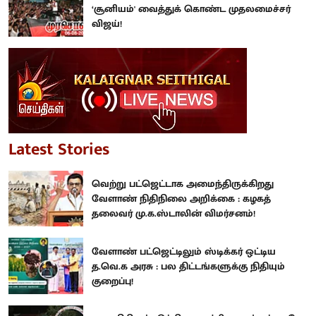
‘சூனியம்' வைத்துக் கொண்ட முதலமைச்சர்
விஜய்!
Latest Stories
வெற்று பட்ஜெட்டாக அமைந்திருக்கிறது
வேளாண் நிதிநிலை அறிக்கை : கழகத்
தலைவர் மு.க.ஸ்டாலின் விமர்சனம்!
வேளாண் பட்ஜெட்டிலும் ஸ்டிக்கர் ஒட்டிய
த.வெ.க அரசு : பல திட்டங்களுக்கு நிதியும்
குறைப்பு!