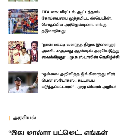
FIFA 2026: மிரட்டல் ஆட்டத்தால்
கோப்பையை முத்தமிட்ட ஸ்பெயின்..
சொதப்பிய அர்ஜென்டினா.. எங்கு
தடுமாறியது!
“நான் ஊட்டி வளர்த்த திமுக இளைஞர்
அணி.. 47ஆவது ஆண்டில் அடியெடுத்து
வைக்கிறது!” : மு.க.ஸ்டாலின் நெகிழ்ச்சி!
“ஓய்வை அறிவித்த இங்கிலாந்து வீரர்
பென் ஸ்டோக்ஸ்.. கட்டாயப்
படுத்தப்பட்டாரா?” - முழு விவரம் அறிய!
அரசியல்
“இது ஜால்ரா பட்ஜெட்.. எங்கள்