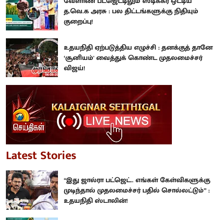
வேளாண் பட்ஜெட்டிலும் ஸ்டிக்கர் ஒட்டிய
த.வெ.க அரசு : பல திட்டங்களுக்கு நிதியும்
குறைப்பு!
உதயநிதி ஏற்படுத்திய எழுச்சி : தனக்குத் தானே
‘சூனியம்' வைத்துக் கொண்ட முதலமைச்சர்
விஜய்!
Latest Stories
“இது ஜால்ரா பட்ஜெட்.. எங்கள் கேள்விகளுக்கு
முடிந்தால் முதலமைச்சர் பதில் சொல்லட்டும்” :
உதயநிதி ஸ்டாலின்!