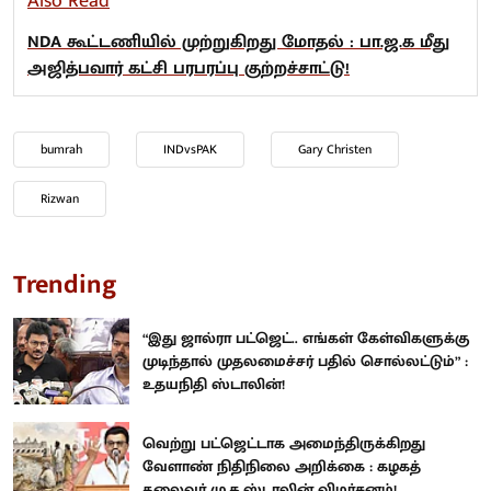
Also Read
NDA கூட்டணியில் முற்றுகிறது மோதல் : பா.ஜ.க மீது
அஜித்பவார் கட்சி பரபரப்பு குற்றச்சாட்டு!
bumrah
INDvsPAK
Gary Christen
Rizwan
Trending
“இது ஜால்ரா பட்ஜெட்.. எங்கள் கேள்விகளுக்கு
முடிந்தால் முதலமைச்சர் பதில் சொல்லட்டும்” :
உதயநிதி ஸ்டாலின்!
வெற்று பட்ஜெட்டாக அமைந்திருக்கிறது
வேளாண் நிதிநிலை அறிக்கை : கழகத்
தலைவர் மு.க.ஸ்டாலின் விமர்சனம்!