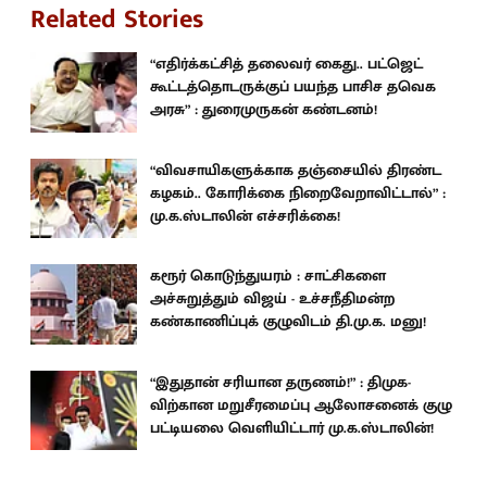
Related Stories
“எதிர்க்கட்சித் தலைவர் கைது.. பட்ஜெட்
கூட்டத்தொடருக்குப் பயந்த பாசிச தவெக
அரசு” : துரைமுருகன் கண்டனம்!
“விவசாயிகளுக்காக தஞ்சையில் திரண்ட
கழகம்.. கோரிக்கை நிறைவேறாவிட்டால்” :
மு.க.ஸ்டாலின் எச்சரிக்கை!
கரூர் கொடுந்துயரம் : சாட்சிகளை
அச்சுறுத்தும் விஜய் - உச்சநீதிமன்ற
கண்காணிப்புக் குழுவிடம் தி.மு.க. மனு!
“இதுதான் சரியான தருணம்!” : திமுக-
விற்கான மறுசீரமைப்பு ஆலோசனைக் குழு
பட்டியலை வெளியிட்டார் மு.க.ஸ்டாலின்!