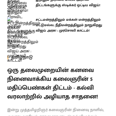
திட்டங்களுக்கு ஸ்டிக்கர் ஒட்டிய விஜய்!
சட்டமன்றத்திலும் மக்கள் மன்றத்திலும்
மட்டுமல்ல; நீதிமன்றத்திலும் நாறுகிறது
விஜய் அரசு! : முரசொலி காட்டம்!
தமிழ்நாடு
ஒரு தலைமுறையின் கனவை
நினைவாக்கிய கலைஞரின் 5
மதிப்பெண்கள் திட்டம் - கல்வி
வரலாற்றில் அழியாத சாதனை!
இன்று முத்தமிழறிஞர் கலைஞரின் நினைவு நாளில்,