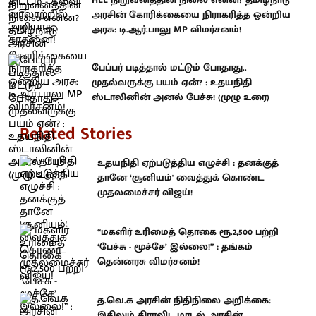
அரசின் கோரிக்கையை நிராகரித்த ஒன்றிய
அரசு: டி.ஆர்.பாலு MP விமர்சனம்!
பேப்பர் படித்தால் மட்டும் போதாது..
முதல்வருக்கு பயம் ஏன்? : உதயநிதி
ஸ்டாலினின் அனல் பேச்சு! (முழு உரை)
Related Stories
உதயநிதி ஏற்படுத்திய எழுச்சி : தனக்குத்
தானே ‘சூனியம்' வைத்துக் கொண்ட
முதலமைச்சர் விஜய்!
“மகளிர் உரிமைத் தொகை ரூ.2,500 பற்றி
‘பேச்சு - மூச்சே’ இல்லை!” : தங்கம்
தென்னரசு விமர்சனம்!
த.வெ.க அரசின் நிதிநிலை அறிக்கை:
இதிலும் திராவிட மாடல் அரசின்