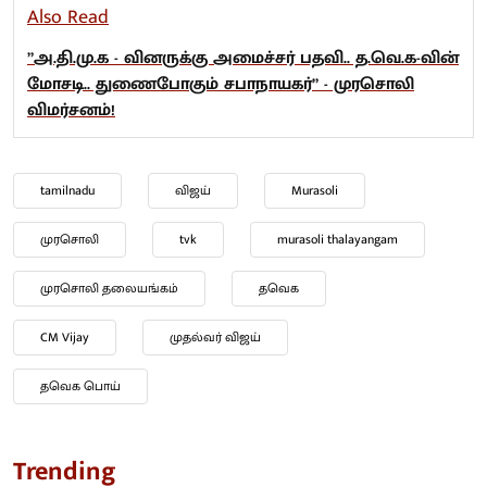
Also Read
”அ.தி.மு.க - வினருக்கு அமைச்சர் பதவி.. த.வெ.க-வின்
மோசடி.. துணைபோகும் சபாநாயகர்” - முரசொலி
விமர்சனம்!
tamilnadu
விஜய்
Murasoli
முரசொலி
tvk
murasoli thalayangam
முரசொலி தலையங்கம்
தவெக
CM Vijay
முதல்வர் விஜய்
தவெக பொய்
Trending