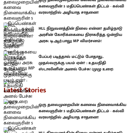
கலைஞரின் 5 மதிப்பெண்கள் திட்டம் - கல்வி
வரலாற்றில் அழியாத சாதனை!
HLL நிறுவனத்தின் நிலை என்ன? தமிழ்நாடு
அரசின் கோரிக்கையை நிராகரித்த ஒன்றிய
அரசு: டி.ஆர்.பாலு MP விமர்சனம்!
பேப்பர் படித்தால் மட்டும் போதாது..
முதல்வருக்கு பயம் ஏன்? : உதயநிதி
ஸ்டாலினின் அனல் பேச்சு! (முழு உரை)
Latest Stories
ஒரு தலைமுறையின் கனவை நினைவாக்கிய
கலைஞரின் 5 மதிப்பெண்கள் திட்டம் - கல்வி
வரலாற்றில் அழியாத சாதனை!
HLL நிறுவனத்தின் நிலை என்ன? தமிழ்நாடு