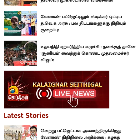
தலைவர் மு.க.ஸ்டாலின் விமர்சனம்!
வேளாண் பட்ஜெட்டிலும் ஸ்டிக்கர் ஒட்டிய
த.வெ.க அரசு : பல திட்டங்களுக்கு நிதியும்
குறைப்பு!
உதயநிதி ஏற்படுத்திய எழுச்சி : தனக்குத் தானே
‘சூனியம்' வைத்துக் கொண்ட முதலமைச்சர்
விஜய்!
Latest Stories
வெற்று பட்ஜெட்டாக அமைந்திருக்கிறது
வேளாண் நிதிநிலை அறிக்கை : கழகத்