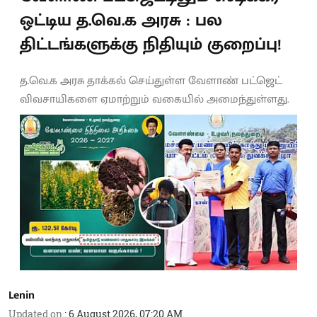
ஒட்டிய த.வெ.க அரசு : பல
திட்டங்களுக்கு நிதியும் குறைப்பு!
த.வெ.க அரசு தாக்கல் செய்துள்ள வேளாண் பட்ஜெட்
விவசாயிகளை ஏமாற்றும் வகையில் அமைந்துள்ளது.
Lenin
Updated on
:
6 August 2026, 07:20 AM