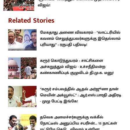
விஜய்!
Related Stories
மேகதாது அணை விவகாரம் - “லாட்டரியில்
கவனம் செலுத்துபவர்களுக்கு இதெல்லாம்
புரியாது” : ரகுபதி பதிலடி!
கரூர் கொடுந்துயரம் : சாட்சிகளை
அச்சுறுத்தும் விஜய் - உச்சநீதிமன்ற
கண்காணிப்புக் குழுவிடம் தி.மு.க. மனு!
“கரூர் சம்பவத்தில் ஆதவ் அர்ஜூனா தான்
மெயின் அக்யூஸ்ட்” : ஆர்.எஸ்.பாரதி அதிரடி
- முழு பேட்டி இங்கே!
தவெக அமைச்சர்களுக்கு வக்கீல்
நோட்டீஸ் அனுப்பிய சபரீசன்... 15 நாட்கள்
மட்டுமே கெடு... விவரம் உள்ளே!