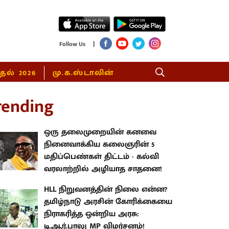
|
Follow Us
்தல் 2026
மு.க.ஸ்டாலின்
rending
ஒரு தலைமுறையின் கனவை
நினைவாக்கிய கலைஞரின் 5
மதிப்பெண்கள் திட்டம் - கல்வி
வரலாற்றில் அழியாத சாதனை!
HLL நிறுவனத்தின் நிலை என்ன?
தமிழ்நாடு அரசின் கோரிக்கையை
நிராகரித்த ஒன்றிய அரசு:
டி.ஆர்.பாலு MP விமர்சனம்!