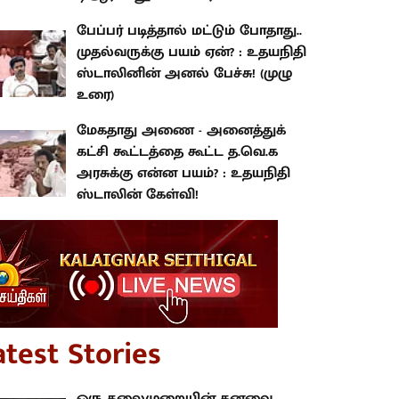
பேப்பர் படித்தால் மட்டும் போதாது..
முதல்வருக்கு பயம் ஏன்? : உதயநிதி
ஸ்டாலினின் அனல் பேச்சு! (முழு
உரை)
மேகதாது அணை - அனைத்துக்
கட்சி கூட்டத்தை கூட்ட த.வெ.க
அரசுக்கு என்ன பயம்? : உதயநிதி
ஸ்டாலின் கேள்வி!
atest Stories
ஒரு தலைமுறையின் கனவை