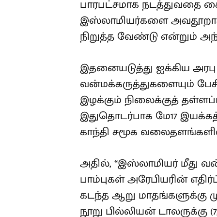
பாரபட்சமாக நடத்துவதை கை
இஸ்லாமியர்களை அவதூறாக ச
நிறுத்த வேண்டு என்றும் அந
இதனையடுத்து ஐக்கிய அரபு அ
வன்மக்கருத்துகளையும் பே
இழக்கும் நிலைக்குத் தள்ளப்
இதுதொடர்பாக மே17 இயக்கத்
காந்தி சமூக வலைதளங்களில் 
அதில், “இஸ்லாமியர் மீது வன
பாம்புகள் அரேபியரின் எதிர்
கடந்த ஆறு மாதங்களுக்கு ம
நூறு பில்லியன் டாலருக்கு (7