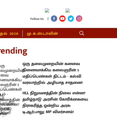
|
Follow Us
்தல் 2026
மு.க.ஸ்டாலின்
rending
ஒரு தலைமுறையின் கனவை
நினைவாக்கிய கலைஞரின் 5
மதிப்பெண்கள் திட்டம் - கல்வி
வரலாற்றில் அழியாத சாதனை!
HLL நிறுவனத்தின் நிலை என்ன?
தமிழ்நாடு அரசின் கோரிக்கையை
நிராகரித்த ஒன்றிய அரசு:
டி.ஆர்.பாலு MP விமர்சனம்!