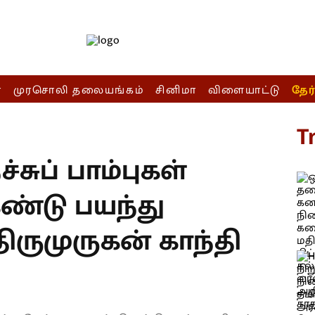
ா
முரசொலி தலையங்கம்
சினிமா
விளையாட்டு
தேர
T
்சுப் பாம்புகள்
்டு பயந்து
திருமுருகன் காந்தி