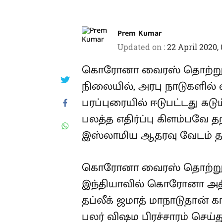
Prem Kumar
Updated on
:
22 April 2020,
கொரோனா வைரஸ் தொற்று உ
நிலையில், அரபு நாடுகளில் வ
பரப்புரையில் ஈடுபட்டது கடு
பலத்த எதிர்ப்பு கிளம்பவே த
இஸ்லாமிய ஆதரவு வேடம் தரி
கொரோனா வைரஸ் தொற்று உல
இந்தியாவில் கொரோனா அத
தப்லீக் ஜமாத் மாநாடுதான்
பலர் விஷம பிரச்சாரம் செய்த