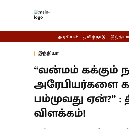
அரசியல்
தமிழ்நாடு
இந்திய
இந்தியா
“வன்மம் கக்கும் நச
அரேபியர்களை கண
பம்முவது ஏன்?” : 
விளக்கம்!