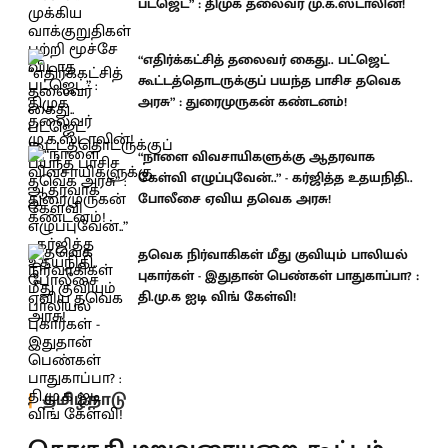
பட்ஜெட்” : திமுக தலைவர் மு.க.ஸ்டாலின்!
“எதிர்க்கட்சித் தலைவர் கைது.. பட்ஜெட்
கூட்டத்தொடருக்குப் பயந்த பாசிச தவெக
அரசு” : துரைமுருகன் கண்டனம்!
“நாளை விவசாயிகளுக்கு ஆதரவாக
கேள்வி எழுப்புவேன்..” - கர்ஜித்த உதயநிதி..
போலீசை ஏவிய தவெக அரசு!
தவெக நிர்வாகிகள் மீது குவியும் பாலியல்
புகார்கள் - இதுதான் பெண்கள் பாதுகாப்பா? :
தி.மு.க ஐடி விங் கேள்வி!
தமிழ்நாடு