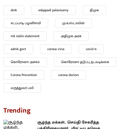
dmk
edappadi palanisamy
திமுக
எடப்பாடி பழனிசாமி
மு.க.ஸ்டாலின்
mk stalin statement
அதிமுக அரசு
admk govt
corona virus
covid 19
கொரோனா அச்சம்
கொரோனா தடுப்பு நடவடிக்கை
Corona Prevention
corona doctors
மருத்துவர் பலி
Trending
சூழ்ந்த மக்கள்.. செய்தி சேகரித்த
பத்திரிகையாளர்.. மிரட்டிய தவெக