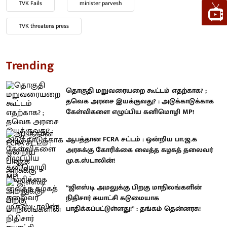
TVK Fails
minister parvesh
TVK threatens press
Trending
தொகுதி மறுவரையறை கூட்டம் எதற்காக? ;
தவெக அரசை இயக்குவது? : அடுக்காடுக்காக
கேள்விகளை எழுப்பிய கனிமொழி MP!
ஆபத்தான FCRA சட்டம் : ஒன்றிய பா.ஜ.க
அரசுக்கு கோரிக்கை வைத்த கழகத் தலைவர்
மு.க.ஸ்டாலின்!
“ஜிஎஸ்டி அமலுக்கு பிறகு மாநிலங்களின்
நிதிசார் சுயாட்சி கடுமையாக
பாதிக்கப்பட்டுள்ளது!” : தங்கம் தென்னரசு!