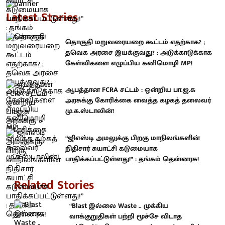
Latest Stories
தொகுதி மறுவரையறை கூட்டம் எதற்காக? ;
தவெக அரசை இயக்குவது? : அடுக்காடுக்காக
கேள்விகளை எழுப்பிய கனிமொழி MP!
ஆபத்தான FCRA சட்டம் : ஒன்றிய பா.ஜ.க
அரசுக்கு கோரிக்கை வைத்த கழகத் தலைவர்
மு.க.ஸ்டாலின்!
“ஜிஎஸ்டி அமலுக்கு பிறகு மாநிலங்களின்
நிதிசார் சுயாட்சி கடுமையாக
பாதிக்கப்பட்டுள்ளது!” : தங்கம் தென்னரசு!
Related Stories
“Blast இல்லை Waste .. முக்கிய
வாக்குறுதிகள் பற்றி மூச்சே விடாத