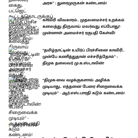
அரசு” : துரைமுருகன் கண்டனம்!
காவிரி விவகாரம்.. முதலமைச்சர் உறக்கம்
கலைத்து திருவாய் மலர்வது எப்போது?-
முன்னாள் அமைச்சர் ரகுபதி கேள்வி!
“தமிழ்நாட்டின் உயிர்ப் பிரச்சினை காவிரி..
முன்பே கணித்துதான் எச்சரித்தோம்” :
திமுக தலைவர் மு.க.ஸ்டாலின்!
“திமுக-வை வழக்குகளால் அழிக்க
முடியாது.. எத்தனை பேரை சிறைவைக்க
முடியும்” - ஆர்.எஸ்.பாரதி கடும் கண்டனம்!
அரசியல்