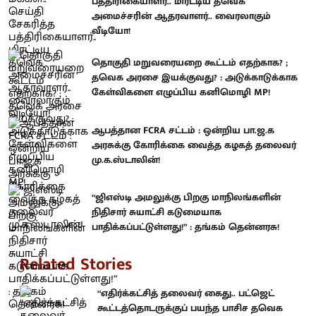
பத்திரிகையாளர்.. மிரட்டிய தவெக
அமைச்சரின் ஆதரவாளர்.. வைரலாகும்
வீடியோ!
தொகுதி மறுவரையறை கூட்டம் எதற்காக? ;
தவெக அரசை இயக்குவது? : அடுக்காடுக்காக
கேள்விகளை எழுப்பிய கனிமொழி MP!
ஆபத்தான FCRA சட்டம் : ஒன்றிய பா.ஜ.க
அரசுக்கு கோரிக்கை வைத்த கழகத் தலைவர்
மு.க.ஸ்டாலின்!
“ஜிஎஸ்டி அமலுக்கு பிறகு மாநிலங்களின்
நிதிசார் சுயாட்சி கடுமையாக
பாதிக்கப்பட்டுள்ளது!” : தங்கம் தென்னரசு!
Related Stories
“எதிர்க்கட்சித் தலைவர் கைது.. பட்ஜெட்
கூட்டத்தொடருக்குப் பயந்த பாசிச தவெக