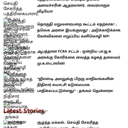
அமைச்சரின் ஆதரவாளர்.. வைரலாகும்
வீடியோ!
தொகுதி மறுவரையறை கூட்டம் எதற்காக? ;
தவெக அரசை இயக்குவது? : அடுக்காடுக்காக
கேள்விகளை எழுப்பிய கனிமொழி MP!
ஆபத்தான FCRA சட்டம் : ஒன்றிய பா.ஜ.க
அரசுக்கு கோரிக்கை வைத்த கழகத் தலைவர்
மு.க.ஸ்டாலின்!
“ஜிஎஸ்டி அமலுக்கு பிறகு மாநிலங்களின்
நிதிசார் சுயாட்சி கடுமையாக
பாதிக்கப்பட்டுள்ளது!” : தங்கம் தென்னரசு!
Latest Stories
சூழ்ந்த மக்கள்.. செய்தி சேகரித்த