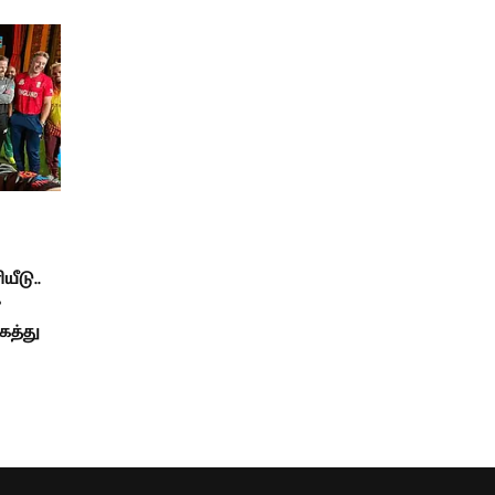
ீடு..
?
த்து