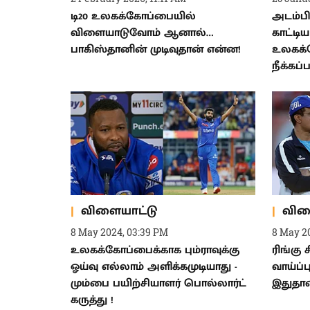
டி20 உலகக்கோப்பையில்
அடம்பி
விளையாடுவோம் ஆனால்…
காட்டிய
பாகிஸ்தானின் முடிவுதான் என்ன!
உலகக்
நீக்கப
விளையாட்டு
விள
8 May 2024, 03:39 PM
8 May 2
உலகக்கோப்பைக்காக பும்ராவுக்கு
ரிங்கு
ஓய்வு எல்லாம் அளிக்கமுடியாது -
வாய்ப்
மும்பை பயிற்சியாளர் பொல்லார்ட்
இதுதான்
கருத்து !