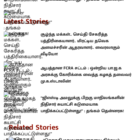
Latest Stories
சூழ்ந்த மக்கள்.. செய்தி சேகரித்த
பத்திரிகையாளர்.. மிரட்டிய தவெக
அமைச்சரின் ஆதரவாளர்.. வைரலாகும்
வீடியோ!
ஆபத்தான FCRA சட்டம் : ஒன்றிய பா.ஜ.க
அரசுக்கு கோரிக்கை வைத்த கழகத் தலைவர்
மு.க.ஸ்டாலின்!
“ஜிஎஸ்டி அமலுக்கு பிறகு மாநிலங்களின்
நிதிசார் சுயாட்சி கடுமையாக
பாதிக்கப்பட்டுள்ளது!” : தங்கம் தென்னரசு!
Related Stories