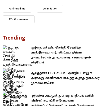
kanimozhi mp
delimitation
TVK Government
Trending
சூழ்ந்த மக்கள்.. செய்தி சேகரித்த
பத்திரிகையாளர்.. மிரட்டிய தவெக
அமைச்சரின் ஆதரவாளர்.. வைரலாகும்
வீடியோ!
ஆபத்தான FCRA சட்டம் : ஒன்றிய பா.ஜ.க
அரசுக்கு கோரிக்கை வைத்த கழகத் தலைவர்
மு.க.ஸ்டாலின்!
“ஜிஎஸ்டி அமலுக்கு பிறகு மாநிலங்களின்
நிதிசார் சுயாட்சி கடுமையாக
பாதிக்கப்பட்டுள்ளது!” : தங்கம் தென்னரசு!