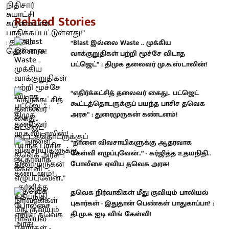
Related Stories
“Blast இல்லை Waste .. முக்கிய
வாக்குறுதிகள் பற்றி மூச்சே விடாத
பட்ஜெட்” : திமுக தலைவர் மு.க.ஸ்டாலின்!
“எதிர்க்கட்சித் தலைவர் கைது.. பட்ஜெட்
கூட்டத்தொடருக்குப் பயந்த பாசிச தவெக
அரசு” : துரைமுருகன் கண்டனம்!
“நாளை விவசாயிகளுக்கு ஆதரவாக
கேள்வி எழுப்புவேன்..” - கர்ஜித்த உதயநிதி..
போலீசை ஏவிய தவெக அரசு!
தவெக நிர்வாகிகள் மீது குவியும் பாலியல்
புகார்கள் - இதுதான் பெண்கள் பாதுகாப்பா? :
தி.மு.க ஐடி விங் கேள்வி!