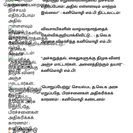
“தொகுதி மறுவரையறையை நிச்சயம்
எதிர்ப்போம்! அதில் எள்ளளவும் மாற்றம்
இல்லை!” : கனிமொழி எம்.பி திட்டவட்டம்!
விவசாயிகளின் வாழ்வாதாரத்தைக்
கேள்விக்குறியாக்கிவிட்டு... : த.வெ.க
அரசை விமர்சித்த கனிமொழி எம்.பி!
“அச்சுறுத்தல், கைதுகளுக்கு திமுக-வினர்
அஞ்ச மாட்டார்கள்.. அனைத்திற்கும் தயார்” -
கனிமொழி எம்.பி!
‘பொறுப்பேற்று’ செயல்பட த.வெ.க அரசு
மறுப்பதே, பிரச்சனைகள் அதிகரிக்கக்
காரணம்! : கனிமொழி கண்டனம்!
தமிழ்நாடு