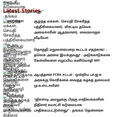
Latest Stories
சூழ்ந்த மக்கள்.. செய்தி சேகரித்த
பத்திரிகையாளர்.. மிரட்டிய தவெக
அமைச்சரின் ஆதரவாளர்.. வைரலாகும்
வீடியோ!
தொகுதி மறுவரையறை கூட்டம் எதற்காக? ;
தவெக அரசை இயக்குவது? : அடுக்காடுக்காக
கேள்விகளை எழுப்பிய கனிமொழி MP!
ஆபத்தான FCRA சட்டம் : ஒன்றிய பா.ஜ.க
அரசுக்கு கோரிக்கை வைத்த கழகத் தலைவர்
மு.க.ஸ்டாலின்!
“ஜிஎஸ்டி அமலுக்கு பிறகு மாநிலங்களின்
நிதிசார் சுயாட்சி கடுமையாக
பாதிக்கப்பட்டுள்ளது!” : தங்கம் தென்னரசு!