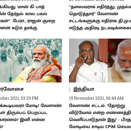
கியது 'மான் கி பாத்'
”தலைவராக எதிர்த்து; முதல
ின் தேர்தல் கால பகல்
தொடுத்தார்” வேளாண்
ள்” -பேரா., ராஜன் குறை
சட்டங்களுக்கு எதிராக தி.மு.
ணன் கடும் தாக்கு
எடுத்த அதிரடி நடவடிக்கைகள
ர்வோசை
இந்தியா
mber 2021, 03:29 PM
19 November 2021, 06:44 AM
தக்கூடியவரா மோடி? வேளாண்
வேளாண் சட்டம்: "தோற்று
கள் திரும்பப் பெறப்பட
விடுவோம் என்ற எண்ணத்தி
காரணம்? இனி என்ன
வெளிப்பாடுதான் இது" - பிரத
்?
மோடியை சாடிய CPIM செயல