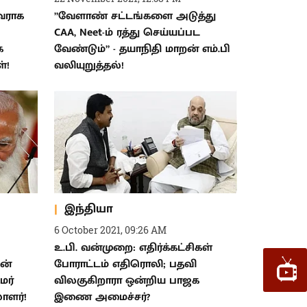
்வராக
”வேளாண் சட்டங்களை அடுத்து
CAA, Neet-ம் ரத்து செய்யப்பட
க
வேண்டும்” - தயாநிதி மாறன் எம்.பி
்!
வலியுறுத்தல்!
இந்தியா
6 October 2021, 09:26 AM
உ.பி. வன்முறை: எதிர்க்கட்சிகள்
ன்
போராட்டம் எதிரொலி; பதவி
மர்
விலகுகிறாரா ஒன்றிய பாஜக
ாளர்!
இணை அமைச்சர்?