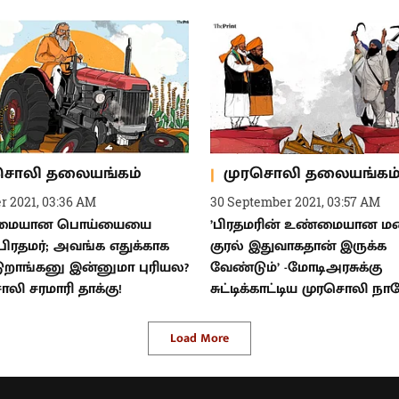
சொலி தலையங்கம்
முரசொலி தலையங்கம
r 2021, 03:36 AM
30 September 2021, 03:57 AM
மையான பொய்யையை
’பிரதமரின் உண்மையான ம
பிரதமர்; அவங்க எதுக்காக
குரல் இதுவாகதான் இருக்க
ுறாங்கனு இன்னுமா புரியல?
வேண்டும்’ -மோடிஅரசுக்கு
ொலி சரமாரி தாக்கு!
சுட்டிக்காட்டிய முரசொலி நா
Load More