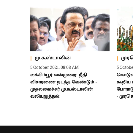
மு.க.ஸ்டாலின்
முர
5 October 2021, 08:08 AM
5 Octobe
லக்கிம்பூர் வன்முறை: நீதி
கொடு
விசாரணை நடத்த வேண்டும் -
கூறிய 
முதலமைச்சர் மு.க.ஸ்டாலின்
போராட
வலியுறுத்தல்!
- முரச