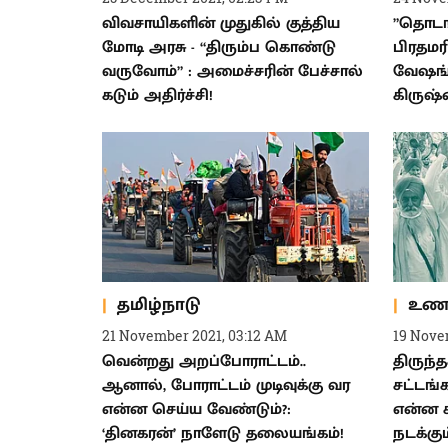
விவசாயிகளின் முதுகில் குத்திய
”தொடங்
மோடி அரசு - “திரும்ப கொண்டு
பிரதமர
வருவோம்” : அமைச்சரின் பேச்சால்
வேஷங்க
கடும் அதிர்ச்சி!
கிருஷ்
தமிழ்நாடு
உண
21 November 2021, 03:12 AM
19 Nove
வென்றது அறப்போராட்டம்..
திருந்
ஆனால், போராட்டம் முடிவுக்கு வர
சட்டங்
என்ன செய்ய வேண்டும்?:
என்ன 
‘தினகரன்’ நாளேடு தலையங்கம்!
நடக்கும