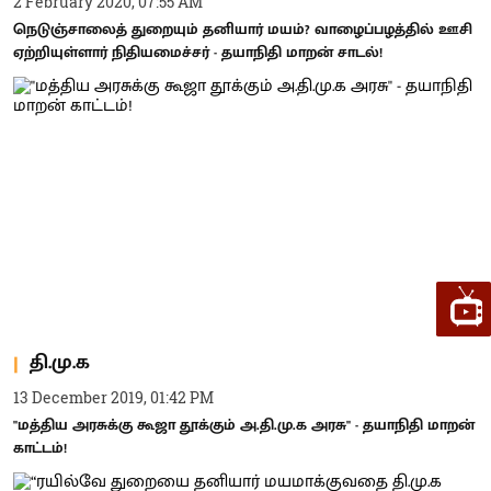
2 February 2020, 07:55 AM
நெடுஞ்சாலைத் துறையும் தனியார் மயம்? வாழைப்பழத்தில் ஊசி
ஏற்றியுள்ளார் நிதியமைச்சர் - தயாநிதி மாறன் சாடல்!
தி.மு.க
13 December 2019, 01:42 PM
''மத்திய அரசுக்கு கூஜா தூக்கும் அ.தி.மு.க அரசு'' - தயாநிதி மாறன்
காட்டம்!