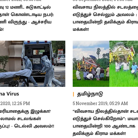
ு 12 மணி.. சுடுகாட்டில்
விவசாய நிலத்தில் சடலத்த
நாள் கொண்டாடிய நபர்:
எடுத்துச் செல்லும் அவலம்
ணி விருந்து - ஆச்சரிய
பாதையின்றி தவிக்கும் கிரா
்!
மக்கள்!
na Virus
தமிழ்நாடு
 2020, 12:26 PM
5 November 2019, 05:29 AM
மரியாதைக்கு இழுக்கா?
“விவசாய நிலத்தில்தான் ச
்லாமல் சடலங்கள்
எடுத்துச் செல்கிறோம்”: மய
ுப்பு! - டெல்லி அவலம்!!
பாதையின்றி 100 ஆண்டாக
தவிக்கும் கிராம மக்கள்!