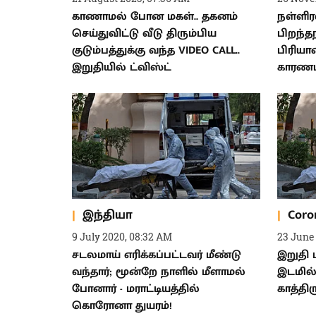
காணாமல் போன மகள்.. தகனம்
நள்ளிரவ
செய்துவிட்டு வீடு திரும்பிய
பிறந்த
குடும்பத்துக்கு வந்த VIDEO CALL..
பிரியா
இறுதியில் ட்விஸ்ட்
காரணம
இந்தியா
Coro
9 July 2020, 08:32 AM
23 June
சடலமாய் எரிக்கப்பட்டவர் மீண்டு
இறுதி 
வந்தார்; மூன்றே நாளில் மீளாமல்
இடமில
போனார் - மராட்டியத்தில்
காத்திர
கொரோனா துயரம்!