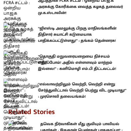
ஆபத்தான FCRA சட்டம் : ஒன்றிய பா.ஜ.க
அரசுக்கு கோரிக்கை வைத்த கழகத் தலைவர்
மு.க.ஸ்டாலின்!
“ஜிஎஸ்டி அமலுக்கு பிறகு மாநிலங்களின்
நிதிசார் சுயாட்சி கடுமையாக
பாதிக்கப்பட்டுள்ளது!” : தங்கம் தென்னரசு!
“தொகுதி மறுவரையறையை நிச்சயம்
எதிர்ப்போம்! அதில் எள்ளளவும் மாற்றம்
இல்லை!” : கனிமொழி எம்.பி திட்டவட்டம்!
“எல்லாவற்றிலும் வெற்றி, வெற்றி என்று
சேர்த்துவிட்டால் வெற்றி பெற்று விட முடியாது!”
: முரசொலி தலையங்கம்!
Related Stories
தவெக நிர்வாகிகள் மீது குவியும் பாலியல்
புகார்கள் - இதுதான் பெண்கள் பாதுகாப்பா? :