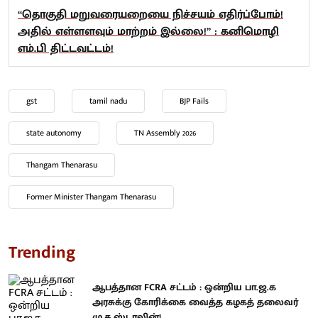
“தொகுதி மறுவரையறையை நிச்சயம் எதிர்ப்போம்!
அதில் எள்ளளவும் மாற்றம் இல்லை!” : கனிமொழி
எம்.பி திட்டவட்டம்!
gst
tamil nadu
BJP Fails
state autonomy
TN Assembly 2026
Thangam Thenarasu
Former Minister Thangam Thenarasu
Trending
ஆபத்தான FCRA சட்டம் : ஒன்றிய பா.ஜ.க
அரசுக்கு கோரிக்கை வைத்த கழகத் தலைவர்
மு.க.ஸ்டாலின்!