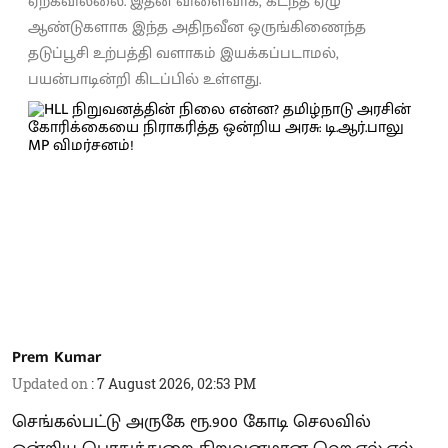
ஏற்கவில்லை. இதன் விளைவாக, கடந்த ஏழு
ஆண்டுகளாக இந்த அதிநவீன ஒருங்கிணைந்த
தடுப்பூசி உற்பத்தி வளாகம் இயக்கப்படாமல்,
பயன்பாடின்றி கிடப்பில் உள்ளது.
Prem Kumar
Updated on
:
7 August 2026, 02:53 PM
செங்கல்பட்டு அருகே ரூ.900 கோடி செலவில்