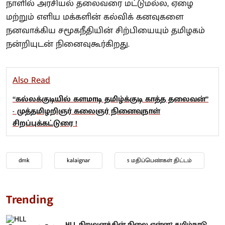
நாளில் அரசியல் தலைவரை மட்டுமல்ல, ஏழை
மற்றும் எளிய மக்களின் கல்விக் கனவுகளை
நனவாக்கிய சமூகநீதியின் சிற்பியையும் தமிழகம்
நன்றியுடன் நினைவுகூர்கிறது.
Also Read
“கல்லக்குடியில் களமாடி தமிழ்க்குடி காத்த தலைவன்”
- முத்தமிழறிஞர் கலைஞர் நினைவுநாள்
சிறப்புக்கட்டுரை !
dmk
kalaignar
5 மதிப்பெண்கள் திட்டம்
Trending
HLL நிறுவனத்தின் நிலை என்ன? தமிழ்நாடு