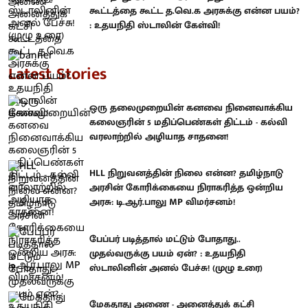
கூட்டத்தை கூட்ட த.வெ.க அரசுக்கு என்ன பயம்?
: உதயநிதி ஸ்டாலின் கேள்வி!
Latest Stories
ஒரு தலைமுறையின் கனவை நினைவாக்கிய
கலைஞரின் 5 மதிப்பெண்கள் திட்டம் - கல்வி
வரலாற்றில் அழியாத சாதனை!
HLL நிறுவனத்தின் நிலை என்ன? தமிழ்நாடு
அரசின் கோரிக்கையை நிராகரித்த ஒன்றிய
அரசு: டி.ஆர்.பாலு MP விமர்சனம்!
பேப்பர் படித்தால் மட்டும் போதாது..
முதல்வருக்கு பயம் ஏன்? : உதயநிதி
ஸ்டாலினின் அனல் பேச்சு! (முழு உரை)
மேகதாது அணை - அனைத்துக் கட்சி