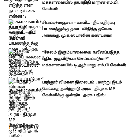
மக்களவையில் தயாநிதி மாறன் எம்.பி.
கேள்வி!
சிவப்பு+மஞ்சள் = காவி... - நீட் எதிர்ப்பு
பயணத்துக்கு தடை விதித்த தவெக
அரசுக்கு, மு.க.ஸ்டாலின் கண்டனம்!
“சேலம் இரும்பாலையை நவீனப்படுத்த
புதிய முதலீடுகள் செய்யப்படுமா?” -
மக்களவையில் டி.ஆர்.பாலு எம்.பி கேள்வி!
பரந்தூர் விமான நிலையம் : மாற்று இடம்
கேட்காத தமிழ்நாடு அரசு - தி.மு.க MP
கேள்விக்கு ஒன்றிய அரசு பதில்!
தமிழ்நாடு