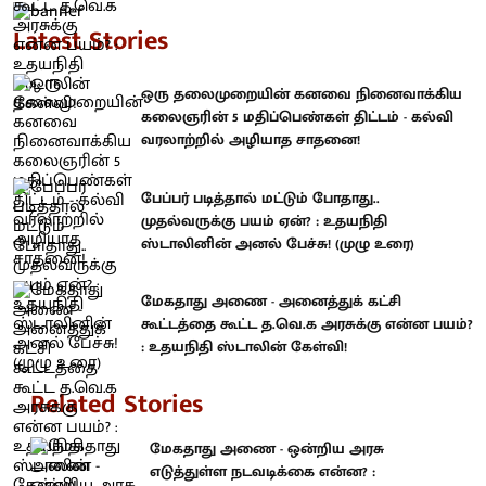
Latest Stories
ஒரு தலைமுறையின் கனவை நினைவாக்கிய
கலைஞரின் 5 மதிப்பெண்கள் திட்டம் - கல்வி
வரலாற்றில் அழியாத சாதனை!
பேப்பர் படித்தால் மட்டும் போதாது..
முதல்வருக்கு பயம் ஏன்? : உதயநிதி
ஸ்டாலினின் அனல் பேச்சு! (முழு உரை)
மேகதாது அணை - அனைத்துக் கட்சி
கூட்டத்தை கூட்ட த.வெ.க அரசுக்கு என்ன பயம்?
: உதயநிதி ஸ்டாலின் கேள்வி!
Related Stories
மேகதாது அணை - ஒன்றிய அரசு
எடுத்துள்ள நடவடிக்கை என்ன? :