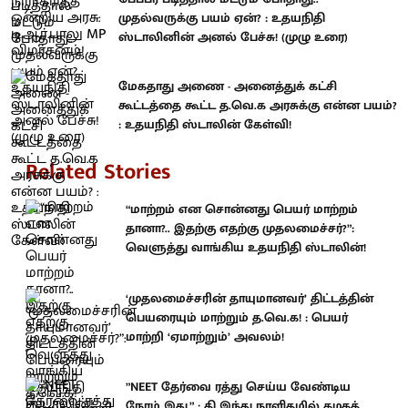
முதல்வருக்கு பயம் ஏன்? : உதயநிதி
ஸ்டாலினின் அனல் பேச்சு! (முழு உரை)
மேகதாது அணை - அனைத்துக் கட்சி
கூட்டத்தை கூட்ட த.வெ.க அரசுக்கு என்ன பயம்?
: உதயநிதி ஸ்டாலின் கேள்வி!
Related Stories
“மாற்றம் என சொன்னது பெயர் மாற்றம்
தானா?.. இதற்கு எதற்கு முதலமைச்சர்?”:
வெளுத்து வாங்கிய உதயநிதி ஸ்டாலின்!
‘முதலமைச்சரின் தாயுமானவர்’ திட்டத்தின்
பெயரையும் மாற்றும் த.வெ.க! : பெயர்
மாற்றி ‘ஏமாற்றும்’ அவலம்!
”NEET தேர்வை ரத்து செய்ய வேண்டிய
நேரம் இது.” : தி இந்து நாளிதழில் கழகத்