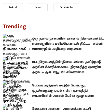
bakrid
Islam
Eid al-Adha
Trending
ஒரு தலைமுறையின் கனவை நினைவாக்கிய
கலைஞரின் 5 மதிப்பெண்கள் திட்டம் - கல்வி
வரலாற்றில் அழியாத சாதனை!
HLL நிறுவனத்தின் நிலை என்ன? தமிழ்நாடு
அரசின் கோரிக்கையை நிராகரித்த ஒன்றிய
அரசு: டி.ஆர்.பாலு MP விமர்சனம்!
பேப்பர் படித்தால் மட்டும் போதாது..
முதல்வருக்கு பயம் ஏன்? : உதயநிதி
ஸ்டாலினின் அனல் பேச்சு! (முழு உரை)
மேகதாது அணை - அனைத்துக் கட்சி