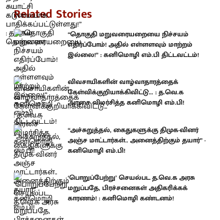
Related Stories
“தொகுதி மறுவரையறையை நிச்சயம்
எதிர்ப்போம்! அதில் எள்ளளவும் மாற்றம்
இல்லை!” : கனிமொழி எம்.பி திட்டவட்டம்!
விவசாயிகளின் வாழ்வாதாரத்தைக்
கேள்விக்குறியாக்கிவிட்டு... : த.வெ.க
அரசை விமர்சித்த கனிமொழி எம்.பி!
“அச்சுறுத்தல், கைதுகளுக்கு திமுக-வினர்
அஞ்ச மாட்டார்கள்.. அனைத்திற்கும் தயார்” -
கனிமொழி எம்.பி!
‘பொறுப்பேற்று’ செயல்பட த.வெ.க அரசு
மறுப்பதே, பிரச்சனைகள் அதிகரிக்கக்
காரணம்! : கனிமொழி கண்டனம்!