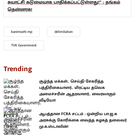
சுயாட்சி கடுமையாக பாதிக்கப்பட்டுள்ளது!” : தங்கம்
தென்னரசு!
kanimozhi mp
delimitation
TVK Government
Trending
சூழ்ந்த மக்கள்.. செய்தி சேகரித்த
பத்திரிகையாளர்.. மிரட்டிய தவெக
அமைச்சரின் ஆதரவாளர்.. வைரலாகும்
வீடியோ!
ஆபத்தான FCRA சட்டம் : ஒன்றிய பா.ஜ.க
அரசுக்கு கோரிக்கை வைத்த கழகத் தலைவர்
மு.க.ஸ்டாலின்!