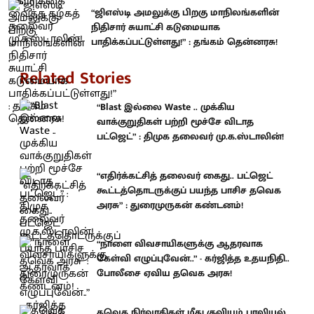
“ஜிஎஸ்டி அமலுக்கு பிறகு மாநிலங்களின்
நிதிசார் சுயாட்சி கடுமையாக
பாதிக்கப்பட்டுள்ளது!” : தங்கம் தென்னரசு!
Related Stories
“Blast இல்லை Waste .. முக்கிய
வாக்குறுதிகள் பற்றி மூச்சே விடாத
பட்ஜெட்” : திமுக தலைவர் மு.க.ஸ்டாலின்!
“எதிர்க்கட்சித் தலைவர் கைது.. பட்ஜெட்
கூட்டத்தொடருக்குப் பயந்த பாசிச தவெக
அரசு” : துரைமுருகன் கண்டனம்!
“நாளை விவசாயிகளுக்கு ஆதரவாக
கேள்வி எழுப்புவேன்..” - கர்ஜித்த உதயநிதி..
போலீசை ஏவிய தவெக அரசு!
தவெக நிர்வாகிகள் மீது குவியும் பாலியல்