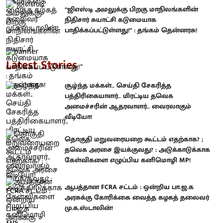
“ஜிஎஸ்டி அமலுக்கு பிறகு மாநிலங்களின்
நிதிசார் சுயாட்சி கடுமையாக
பாதிக்கப்பட்டுள்ளது!” : தங்கம் தென்னரசு!
Latest Stories
சூழ்ந்த மக்கள்.. செய்தி சேகரித்த
பத்திரிகையாளர்.. மிரட்டிய தவெக
அமைச்சரின் ஆதரவாளர்.. வைரலாகும்
வீடியோ!
தொகுதி மறுவரையறை கூட்டம் எதற்காக? ;
தவெக அரசை இயக்குவது? : அடுக்காடுக்காக
கேள்விகளை எழுப்பிய கனிமொழி MP!
ஆபத்தான FCRA சட்டம் : ஒன்றிய பா.ஜ.க
அரசுக்கு கோரிக்கை வைத்த கழகத் தலைவர்
மு.க.ஸ்டாலின்!