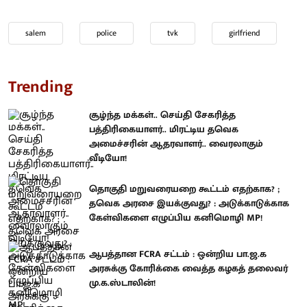
salem
police
tvk
girlfriend
Trending
சூழ்ந்த மக்கள்.. செய்தி சேகரித்த
பத்திரிகையாளர்.. மிரட்டிய தவெக
அமைச்சரின் ஆதரவாளர்.. வைரலாகும்
வீடியோ!
தொகுதி மறுவரையறை கூட்டம் எதற்காக? ;
தவெக அரசை இயக்குவது? : அடுக்காடுக்காக
கேள்விகளை எழுப்பிய கனிமொழி MP!
ஆபத்தான FCRA சட்டம் : ஒன்றிய பா.ஜ.க
அரசுக்கு கோரிக்கை வைத்த கழகத் தலைவர்
மு.க.ஸ்டாலின்!