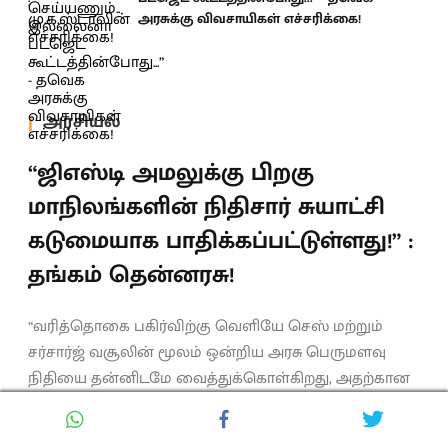
அரசுக்கு விவசாயிகள் எச்சரிக்கை!
அரசியல்
“ஜிஎஸ்டி அமலுக்கு பிறகு
மாநிலங்களின் நிதிசார் சுயாட்சி
கடுமையாக பாதிக்கப்பட்டுள்ளது!” :
தங்கம் தென்னரசு!
“வரித்தொகை பகிர்விற்கு வெளியே செஸ் மற்றும்
சர்சார்ஜ் வசூலின் மூலம் ஒன்றிய அரசு பெருமளவு
நிதியை தன்னிடமே வைத்துக்கொள்கிறது, அதற்கான
இழப்பீடு குறித்து இதுவரை தெளிவான விளக்கம்
அளிக்கப்படவில்லை.”