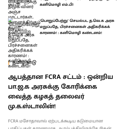
கனிமொழி எம்.பி!
‘பொறுப்பேற்று’ செயல்பட த.வெ.க அரசு
மறுப்பதே, பிரச்சனைகள் அதிகரிக்கக்
காரணம்! : கனிமொழி கண்டனம்!
தமிழ்நாடு
ஆபத்தான FCRA சட்டம் : ஒன்றிய
பா.ஜ.க அரசுக்கு கோரிக்கை
வைத்த கழகத் தலைவர்
மு.க.ஸ்டாலின்!
FCRA மசோதாவால் ஏற்படக்கூடிய கடுமையான
பாதிப்புகள் காரணமாக, ஆரம்பத்திலிருந்தே இதன்