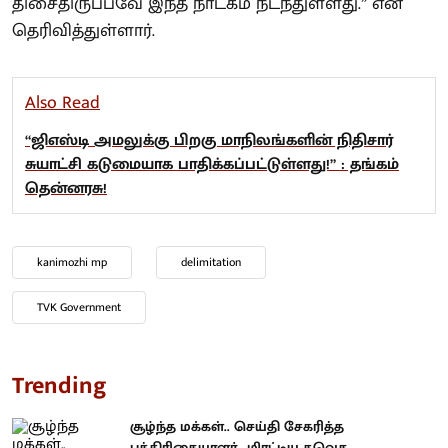
திசைதிருப்பவே இந்த நாடகம் நடந்துள்ளது.” என
தெரிவித்துள்ளார்.
Also Read
“ஜிஎஸ்டி அமலுக்கு பிறகு மாநிலங்களின் நிதிசார்
சுயாட்சி கடுமையாக பாதிக்கப்பட்டுள்ளது!” : தங்கம்
தென்னரசு!
kanimozhi mp
delimitation
TVK Government
Trending
சூழ்ந்த மக்கள்.. செய்தி சேகரித்த
பத்திரிகையாளர்.. மிரட்டிய தவெக