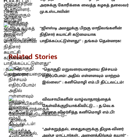
அரசுக்கு கோரிக்கை வைத்த கழகத் தலைவர்
மு.க.ஸ்டாலின்!
“ஜிஎஸ்டி அமலுக்கு பிறகு மாநிலங்களின்
நிதிசார் சுயாட்சி கடுமையாக
பாதிக்கப்பட்டுள்ளது!” : தங்கம் தென்னரசு!
Related Stories
“தொகுதி மறுவரையறையை நிச்சயம்
எதிர்ப்போம்! அதில் எள்ளளவும் மாற்றம்
இல்லை!” : கனிமொழி எம்.பி திட்டவட்டம்!
விவசாயிகளின் வாழ்வாதாரத்தைக்
கேள்விக்குறியாக்கிவிட்டு... : த.வெ.க
அரசை விமர்சித்த கனிமொழி எம்.பி!
“அச்சுறுத்தல், கைதுகளுக்கு திமுக-வினர்
அஞ்ச மாட்டார்கள்.. அனைத்திற்கும் தயார்” -