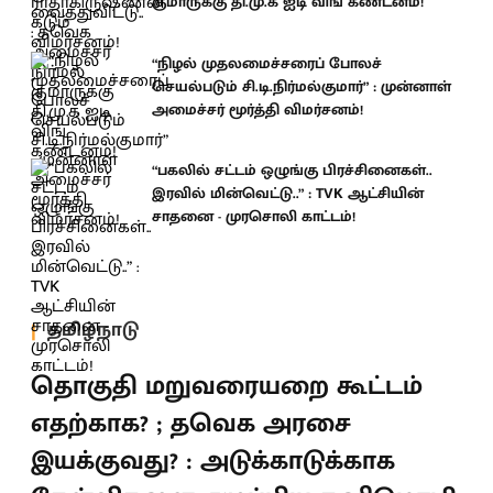
குமாருக்கு தி.மு.க ஐடி விங் கண்டனம்!
“நிழல் முதலமைச்சரைப் போலச்
செயல்படும் சி.டி.நிர்மல்குமார்” : முன்னாள்
அமைச்சர் மூர்த்தி விமர்சனம்!
“பகலில் சட்டம் ஒழுங்கு பிரச்சினைகள்..
இரவில் மின்வெட்டு..” : TVK ஆட்சியின்
சாதனை - முரசொலி காட்டம்!
தமிழ்நாடு
தொகுதி மறுவரையறை கூட்டம்
எதற்காக? ; தவெக அரசை
இயக்குவது? : அடுக்காடுக்காக