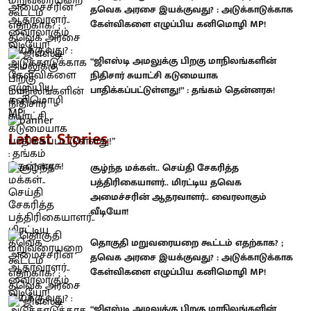
தவெக அரசை இயக்குவது? : அடுக்காடுக்காக
கேள்விகளை எழுப்பிய கனிமொழி MP!
“ஜிஎஸ்டி அமலுக்கு பிறகு மாநிலங்களின்
நிதிசார் சுயாட்சி கடுமையாக
பாதிக்கப்பட்டுள்ளது!” : தங்கம் தென்னரசு!
Latest Stories
சூழ்ந்த மக்கள்.. செய்தி சேகரித்த
பத்திரிகையாளர்.. மிரட்டிய தவெக
அமைச்சரின் ஆதரவாளர்.. வைரலாகும்
வீடியோ!
தொகுதி மறுவரையறை கூட்டம் எதற்காக? ;
தவெக அரசை இயக்குவது? : அடுக்காடுக்காக
கேள்விகளை எழுப்பிய கனிமொழி MP!
“ஜிஎஸ்டி அமலுக்கு பிறகு மாநிலங்களின்