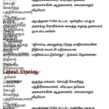
அமைச்சரின் ஆதரவாளர்.. வைரலாகும்
வீடியோ!
ஆபத்தான FCRA சட்டம் : ஒன்றிய பா.ஜ.க
அரசுக்கு கோரிக்கை வைத்த கழகத் தலைவர்
மு.க.ஸ்டாலின்!
“ஜிஎஸ்டி அமலுக்கு பிறகு மாநிலங்களின்
நிதிசார் சுயாட்சி கடுமையாக
பாதிக்கப்பட்டுள்ளது!” : தங்கம் தென்னரசு!
Latest Stories
சூழ்ந்த மக்கள்.. செய்தி சேகரித்த
பத்திரிகையாளர்.. மிரட்டிய தவெக
அமைச்சரின் ஆதரவாளர்.. வைரலாகும்
வீடியோ!
ஆபத்தான FCRA சட்டம் : ஒன்றிய பா.ஜ.க