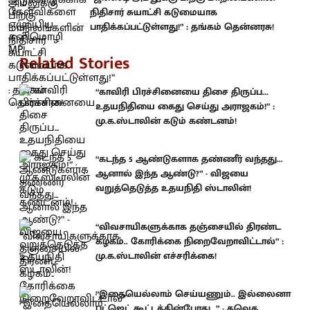
நிதிசார் சுயாட்சி கடுமையாக
பாதிக்கப்பட்டுள்ளது!” : தங்கம் தென்னரசு!
Related Stories
“காவிரி பிரச்சினையை திசை திருப்ப...
உதயநிதியை கைது செய்து அராஜகம்!” :
மு.க.ஸ்டாலின் கடும் கண்டனம்!
“கடந்த 5 ஆண்டுகளாக தண்ணீர் வந்தது...
ஆனால் இந்த ஆண்டு?” - விஜயை
வறுத்தெடுத்த உதயநிதி ஸ்டாலின்!
“விவசாயிகளுக்காக தஞ்சையில் திரண்ட
கழகம்.. கோரிக்கை நிறைவேறாவிட்டால்” :
மு.க.ஸ்டாலின் எச்சரிக்கை!
“இதையெல்லாம் செய்யணும்.. இல்லைனா
பட்ஜெட் கூட்டத்தின்போது...” - தவெக