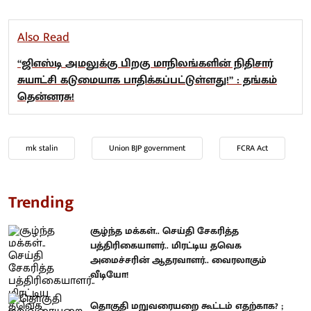
Also Read
“ஜிஎஸ்டி அமலுக்கு பிறகு மாநிலங்களின் நிதிசார்
சுயாட்சி கடுமையாக பாதிக்கப்பட்டுள்ளது!” : தங்கம்
தென்னரசு!
mk stalin
Union BJP government
FCRA Act
Trending
சூழ்ந்த மக்கள்.. செய்தி சேகரித்த
பத்திரிகையாளர்.. மிரட்டிய தவெக
அமைச்சரின் ஆதரவாளர்.. வைரலாகும்
வீடியோ!
தொகுதி மறுவரையறை கூட்டம் எதற்காக? ;