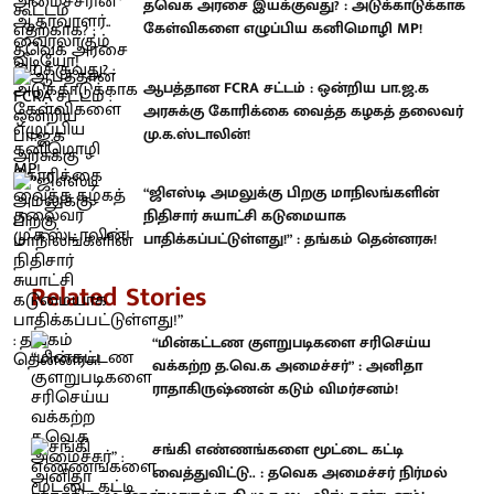
தவெக அரசை இயக்குவது? : அடுக்காடுக்காக
கேள்விகளை எழுப்பிய கனிமொழி MP!
ஆபத்தான FCRA சட்டம் : ஒன்றிய பா.ஜ.க
அரசுக்கு கோரிக்கை வைத்த கழகத் தலைவர்
மு.க.ஸ்டாலின்!
“ஜிஎஸ்டி அமலுக்கு பிறகு மாநிலங்களின்
நிதிசார் சுயாட்சி கடுமையாக
பாதிக்கப்பட்டுள்ளது!” : தங்கம் தென்னரசு!
Related Stories
“மின்கட்டண குளறுபடிகளை சரிசெய்ய
வக்கற்ற த.வெ.க அமைச்சர்” : அனிதா
ராதாகிருஷ்ணன் கடும் விமர்சனம்!
சங்கி எண்ணங்களை மூட்டை கட்டி
வைத்துவிட்டு.. : தவெக அமைச்சர் நிர்மல்