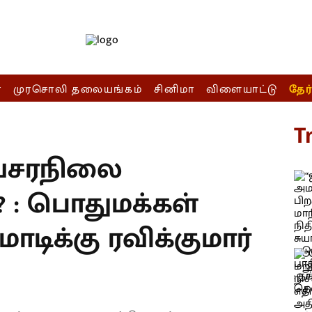
ா
முரசொலி தலையங்கம்
சினிமா
விளையாட்டு
தேர
T
வசரநிலை
ா? : பொதுமக்கள்
மோடிக்கு ரவிக்குமார்