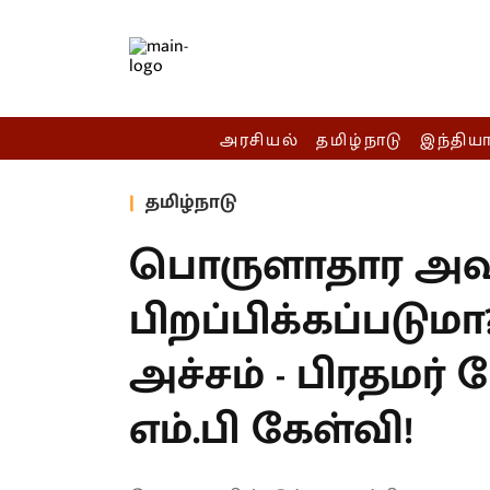
அரசியல்
தமிழ்நாடு
இந்திய
தமிழ்நாடு
பொருளாதார அ
பிறப்பிக்கப்படும
அச்சம் - பிரதமர் 
எம்.பி கேள்வி!