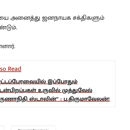
சியை அனைத்து ஜனநாயக சக்திகளும்
்டும்.
ளார்.
lso Read
சட்டப்பேரவையில் இப்போதும்
டன்பிறப்புகள் உருவில் முத்துவேல்
ருணாநிதி ஸ்டாலின்” : ப.திருமாவேலன்!