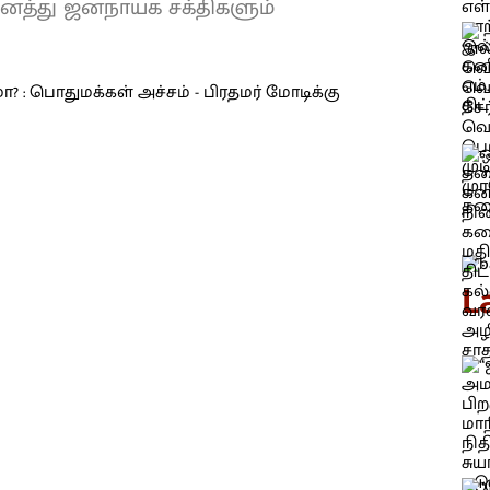
ைத்து ஜனநாயக சக்திகளும்
L