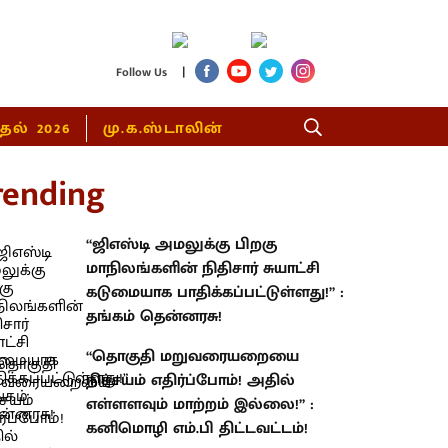
|
Follow Us
்தல் 2026
மு.க.ஸ்டாலின்
rending
“ஜிஎஸ்டி அமலுக்கு பிறகு
மாநிலங்களின் நிதிசார் சுயாட்சி
கடுமையாக பாதிக்கப்பட்டுள்ளது!” :
தங்கம் தென்னரசு!
“தொகுதி மறுவரையறையை
நிச்சயம் எதிர்ப்போம்! அதில்
எள்ளளவும் மாற்றம் இல்லை!” :
கனிமொழி எம்.பி திட்டவட்டம்!