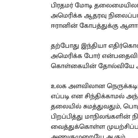
பிரதமர் மோடி தலைமையிலான
அமெரிக்க ஆதரவு நிலைப்பாட
ஈரானின் கோபத்துக்கு ஆளாக்
தற்போது இந்தியா எதிர்கொள்
அமெரிக்க போர் என்பதைவிட
கொள்கையின் தோல்வியே ஆ
உலக அளவிலான நெருக்கடியி
எப்படி என சிந்திக்காமல் அ
தலையில் சுமத்துவதும், ப
பிறப்பித்து மாநிலங்களின் ந
வைத்துக்கொள்ள முயற்சிப்ப
அணுகுமுறையே ஆகும்.