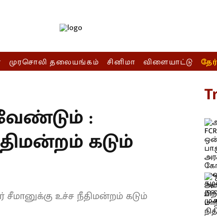
ா
முரசொலி தலையங்கம்
சினிமா
விளையாட்டு
தேர
T
வேண்டும் :
ீதிமன்றம் கடும்
 சீமானுக்கு உச்ச நீதிமன்றம் கடும்