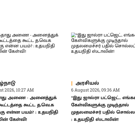
ழ்நாடு
அரசியல்
st 2026, 10:27 AM
6 August 2026, 09:36 AM
ாது அணை - அனைத்துக்
“இது ஜால்ரா பட்ஜெட்.. எங்க
 கூட்டத்தை கூட்ட த.வெ.க
கேள்விகளுக்கு முடிந்தால்
்கு என்ன பயம்? : உதயநிதி
முதலமைச்சர் பதில் சொல்லட
ின் கேள்வி!
: உதயநிதி ஸ்டாலின்!