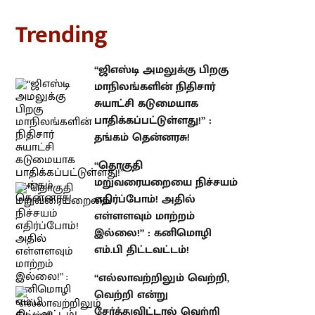
rending
“ஜிஎஸ்டி அமலுக்கு பிறகு
மாநிலங்களின் நிதிசார் சுயாட்சி
கடுமையாக பாதிக்கப்பட்டுள்ளது!” :
தங்கம் தென்னரசு!
“தொகுதி மறுவரையறையை
நிச்சயம் எதிர்ப்போம்! அதில்
எள்ளளவும் மாற்றம் இல்லை!” :
கனிமொழி எம்.பி திட்டவட்டம்!
“எல்லாவற்றிலும் வெற்றி, வெற்றி
என்று சேர்த்துவிட்டால் வெற்றி
பெற்று விட முடியாது!” : முரசொலி
தலையங்கம்!