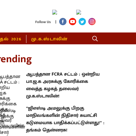
|
Follow Us
்தல் 2026
மு.க.ஸ்டாலின்
rending
ஆபத்தான FCRA சட்டம் : ஒன்றிய
பா.ஜ.க அரசுக்கு கோரிக்கை
வைத்த கழகத் தலைவர்
மு.க.ஸ்டாலின்!
“ஜிஎஸ்டி அமலுக்கு பிறகு
மாநிலங்களின் நிதிசார் சுயாட்சி
கடுமையாக பாதிக்கப்பட்டுள்ளது!” :
தங்கம் தென்னரசு!