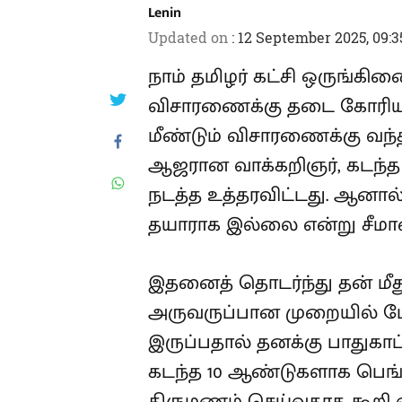
Lenin
Updated on
:
12 September 2025, 09:
நாம் தமிழர் கட்சி ஒருங்கிண
விசாரணைக்கு தடை கோரிய ம
மீண்டும் விசாரணைக்கு வந்த
ஆஜரான வாக்கறிஞர், கடந்த ம
நடத்த உத்தரவிட்டது. ஆனால
தயாராக இல்லை என்று சீமான்
இதனைத் தொடர்ந்து தன் ம
அருவருப்பான முறையில் பேசி
இருப்பதால் தனக்கு பாதுகா
கடந்த 10 ஆண்டுகளாக பெங்
திருமணம் செய்வதாக கூறி வாழ