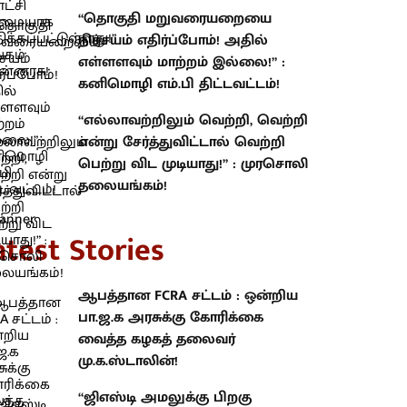
“தொகுதி மறுவரையறையை
நிச்சயம் எதிர்ப்போம்! அதில்
எள்ளளவும் மாற்றம் இல்லை!” :
கனிமொழி எம்.பி திட்டவட்டம்!
“எல்லாவற்றிலும் வெற்றி, வெற்றி
என்று சேர்த்துவிட்டால் வெற்றி
பெற்று விட முடியாது!” : முரசொலி
தலையங்கம்!
atest Stories
ஆபத்தான FCRA சட்டம் : ஒன்றிய
பா.ஜ.க அரசுக்கு கோரிக்கை
வைத்த கழகத் தலைவர்
மு.க.ஸ்டாலின்!
“ஜிஎஸ்டி அமலுக்கு பிறகு