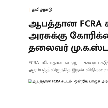
தமிழ்நாடு
ஆபத்தான FCRA சட
பா.ஜ.க அரசுக்க
கழகத் தலைவர் மு
FCRA மசோதாவால் ஏற்படக்கூடிய கட
ஆரம்பத்திலிருந்தே இதன் விதிகளை தி