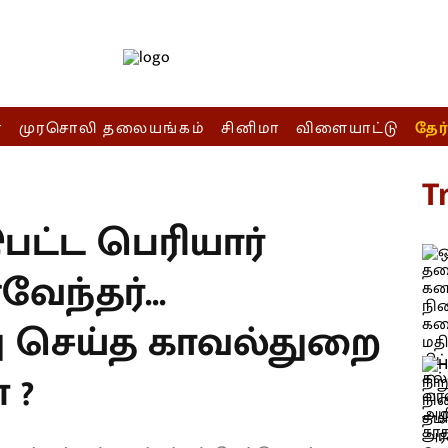
ா
முரசொலி தலையங்கம்
சினிமா
விளையாட்டு
தேர
T
பட்ட பெரியார்
ந்தர்...
ு செய்த காவல்துறை
 ?