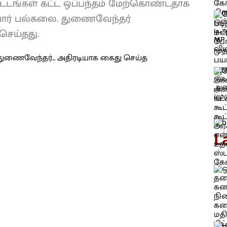
ங்கள் கட்ட ஒப்பந்தம் மேற்கொண்டதாக
ரியார் பல்கலை. துணைவேந்தர்
ெய்தது.
L