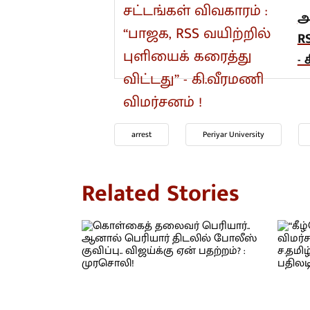
அ
R
-
arrest
Periyar University
Related Stories