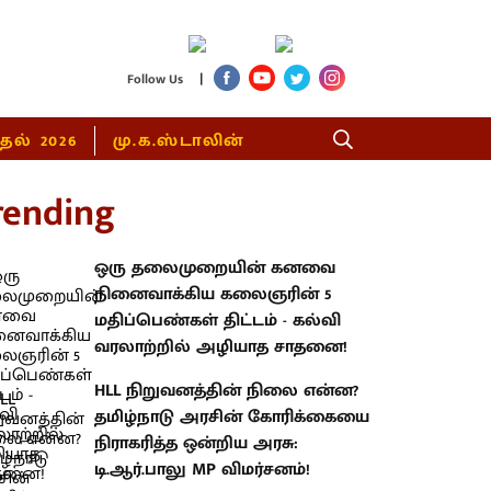
|
Follow Us
்தல் 2026
மு.க.ஸ்டாலின்
rending
ஒரு தலைமுறையின் கனவை
நினைவாக்கிய கலைஞரின் 5
மதிப்பெண்கள் திட்டம் - கல்வி
வரலாற்றில் அழியாத சாதனை!
HLL நிறுவனத்தின் நிலை என்ன?
தமிழ்நாடு அரசின் கோரிக்கையை
நிராகரித்த ஒன்றிய அரசு:
டி.ஆர்.பாலு MP விமர்சனம்!