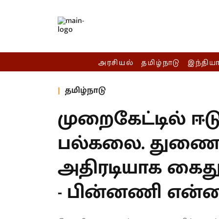
அரசியல்
தமிழ்நாடு
இந்திய
தமிழ்நாடு
முறைகேட்டில் ஈடு
பல்கலை. துணைவே
அதிரடியாக கைத
- பின்னணி என்ன