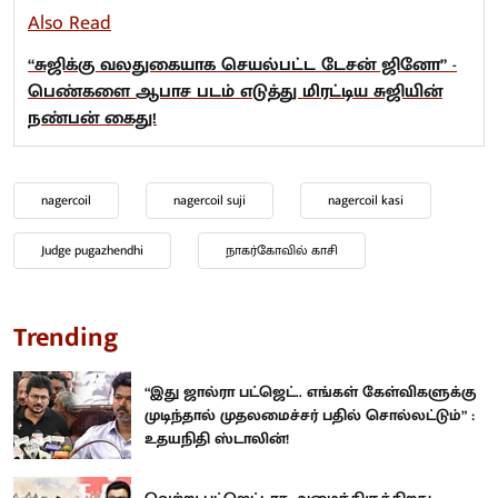
Also Read
“சுஜிக்கு வலதுகையாக செயல்பட்ட டேசன் ஜினோ” -
பெண்களை ஆபாச படம் எடுத்து மிரட்டிய சுஜியின்
நண்பன் கைது!
nagercoil
nagercoil suji
nagercoil kasi
Judge pugazhendhi
நாகர்கோவில் காசி
Trending
“இது ஜால்ரா பட்ஜெட்.. எங்கள் கேள்விகளுக்கு
முடிந்தால் முதலமைச்சர் பதில் சொல்லட்டும்” :
உதயநிதி ஸ்டாலின்!