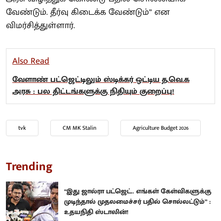
வேண்டும். தீர்வு கிடைக்க வேண்டும்” என
விமர்சித்துள்ளார்.
Also Read
வேளாண் பட்ஜெட்டிலும் ஸ்டிக்கர் ஒட்டிய த.வெ.க
அரசு : பல திட்டங்களுக்கு நிதியும் குறைப்பு!
tvk
CM MK Stalin
Agriculture Budget 2026
Trending
“இது ஜால்ரா பட்ஜெட்.. எங்கள் கேள்விகளுக்கு
முடிந்தால் முதலமைச்சர் பதில் சொல்லட்டும்” :
உதயநிதி ஸ்டாலின்!