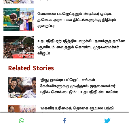
வேளாண் பட்ஜெட்டிலும் ஸ்டிக்கர் ஒட்டிய
த.வெ.க அரசு : பல திட்டங்களுக்கு நிதியும்
குறைப்பு!
உதயநிதி ஏற்படுத்திய எழுச்சி : தனக்குத் தானே
‘சூனியம்' வைத்துக் கொண்ட முதலமைச்சர்
விஜய்!
Related Stories
“இது ஜால்ரா பட்ஜெட்.. எங்கள்
கேள்விகளுக்கு முடிந்தால் முதலமைச்சர்
பதில் சொல்லட்டும்” : உதயநிதி ஸ்டாலின்!
“மகளிர் உரிமைத் தொகை ரூ.2,500 பற்றி
‘பேச்சு - மூச்சே’ இல்லை!” : தங்கம்
தென்னரசு விமர்சனம்!