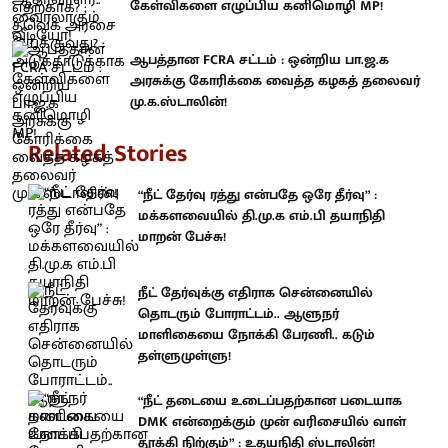
கேள்விகளை எழுப்பிய கனிமொழி MP!
ஆபத்தான FCRA சட்டம் : ஒன்றிய பா.ஜ.க
அரசுக்கு கோரிக்கை வைத்த கழகத் தலைவர்
மு.க.ஸ்டாலின்!
Related Stories
“நீட் தேர்வு ரத்து என்பதே ஒரே தீர்வு” :
மக்களவையில் தி.மு.க எம்.பி தயாநிதி
மாறன் பேச்சு!
நீட் தேர்வுக்கு எதிராக சென்னையில்
தொடரும் போராட்டம்.. ஆளுநர்
மாளிகையை நோக்கி பேரணி.. கடும்
தள்ளுமுள்ளு!
“நீட் தடையை உடைப்பதற்கான படையாக
DMK என்றைக்கும் முன் வரிசையில் வாள்
தூக்கி நிற்கும்” : உதயநிதி ஸ்டாலின்!