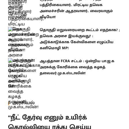
பத்திரிகையாளர்.. மிரட்டிய தவெக
அமைச்சரின் ஆதரவாளர்.. வைரலாகும்
வீடியோ!
தொகுதி மறுவரையறை கூட்டம் எதற்காக? ;
தவெக அரசை இயக்குவது? :
அடுக்காடுக்காக கேள்விகளை எழுப்பிய
கனிமொழி MP!
ஆபத்தான FCRA சட்டம் : ஒன்றிய பா.ஜ.க
அரசுக்கு கோரிக்கை வைத்த கழகத்
தலைவர் மு.க.ஸ்டாலின்!
அரசியல்
“நீட் தேர்வு எனும் உயிர்க்
கொல்லியை ரத்து செய்ய