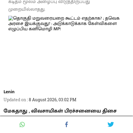
கடிதம் மூலம் அழைப்பு விடுத்திருப்பது
முறையில்லாதது.
Lenin
Updated on
:
8 August 2026, 03:02 PM
மேகதாது , விவசாயிகள் பிரச்சனையை திசை
திருப்பவே த.வெ.க அரசு எம்பிக்கள் கூட்டத்தை
கூட்டியுள்ளது என தி.மு.க துணை பொதுச்