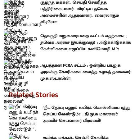
சூழ்ந்த மக்கள்.. செய்தி சேகரித்த
பத்திரிகையாளர்.. மிரட்டிய தவெக
அமைச்சரின் ஆதரவாளர்.. வைரலாகும்
வீடியோ!
தொகுதி மறுவரையறை கூட்டம் எதற்காக? ;
தவெக அரசை இயக்குவது? : அடுக்காடுக்காக
கேள்விகளை எழுப்பிய கனிமொழி MP!
ஆபத்தான FCRA சட்டம் : ஒன்றிய பா.ஜ.க
அரசுக்கு கோரிக்கை வைத்த கழகத் தலைவர்
மு.க.ஸ்டாலின்!
Related Stories
“நீட் தேர்வு எனும் உயிர்க் கொல்லியை ரத்து
செய்ய வேண்டும்!” : தி.மு.க மாணவர்
அணிச் செயலாளர் வீரமணி!
சூழ்ந்த மக்கள்.. செய்தி சேகரித்த