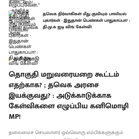
தவெக நிர்வாகிகள் மீது குவியும் பாலியல்
புகார்கள் - இதுதான் பெண்கள் பாதுகாப்பா? :
தி.மு.க ஐடி விங் கேள்வி!
தமிழ்நாடு
தொகுதி மறுவரையறை கூட்டம்
எதற்காக? ; தவெக அரசை
இயக்குவது? : அடுக்காடுக்காக
கேள்விகளை எழுப்பிய கனிமொழி
MP!
தலைமைச் செயலாளர் ஒவ்வொரு எம்பிக்களுக்கும்