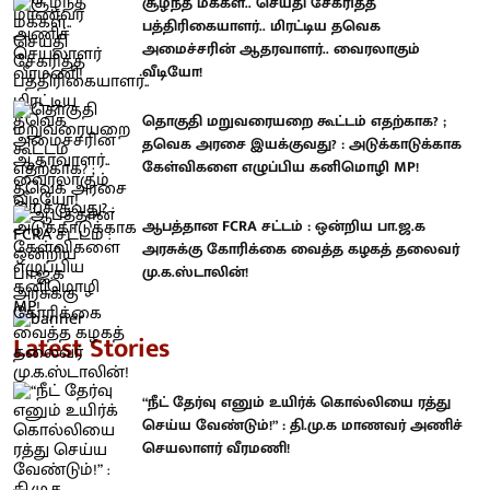
சூழ்ந்த மக்கள்.. செய்தி சேகரித்த
பத்திரிகையாளர்.. மிரட்டிய தவெக
அமைச்சரின் ஆதரவாளர்.. வைரலாகும்
வீடியோ!
தொகுதி மறுவரையறை கூட்டம் எதற்காக? ;
தவெக அரசை இயக்குவது? : அடுக்காடுக்காக
கேள்விகளை எழுப்பிய கனிமொழி MP!
ஆபத்தான FCRA சட்டம் : ஒன்றிய பா.ஜ.க
அரசுக்கு கோரிக்கை வைத்த கழகத் தலைவர்
மு.க.ஸ்டாலின்!
Latest Stories
“நீட் தேர்வு எனும் உயிர்க் கொல்லியை ரத்து
செய்ய வேண்டும்!” : தி.மு.க மாணவர் அணிச்
செயலாளர் வீரமணி!