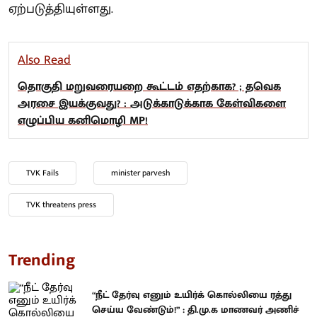
ஏற்படுத்தியுள்ளது.
Also Read
தொகுதி மறுவரையறை கூட்டம் எதற்காக? ; தவெக
அரசை இயக்குவது? : அடுக்காடுக்காக கேள்விகளை
எழுப்பிய கனிமொழி MP!
TVK Fails
minister parvesh
TVK threatens press
Trending
“நீட் தேர்வு எனும் உயிர்க் கொல்லியை ரத்து
செய்ய வேண்டும்!” : தி.மு.க மாணவர் அணிச்