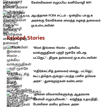
கேள்விகளை எழுப்பிய கனிமொழி MP!
ஆபத்தான FCRA சட்டம் : ஒன்றிய பா.ஜ.க
அரசுக்கு கோரிக்கை வைத்த கழகத் தலைவர்
மு.க.ஸ்டாலின்!
Related Stories
“Blast இல்லை Waste .. முக்கிய
வாக்குறுதிகள் பற்றி மூச்சே விடாத
பட்ஜெட்” : திமுக தலைவர் மு.க.ஸ்டாலின்!
“எதிர்க்கட்சித் தலைவர் கைது.. பட்ஜெட்
கூட்டத்தொடருக்குப் பயந்த பாசிச தவெக
அரசு” : துரைமுருகன் கண்டனம்!
“நாளை விவசாயிகளுக்கு ஆதரவாக
கேள்வி எழுப்புவேன்..” - கர்ஜித்த உதயநிதி..
போலீசை ஏவிய தவெக அரசு!