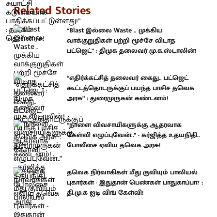
Related Stories
“Blast இல்லை Waste .. முக்கிய
வாக்குறுதிகள் பற்றி மூச்சே விடாத
பட்ஜெட்” : திமுக தலைவர் மு.க.ஸ்டாலின்!
“எதிர்க்கட்சித் தலைவர் கைது.. பட்ஜெட்
கூட்டத்தொடருக்குப் பயந்த பாசிச தவெக
அரசு” : துரைமுருகன் கண்டனம்!
“நாளை விவசாயிகளுக்கு ஆதரவாக
கேள்வி எழுப்புவேன்..” - கர்ஜித்த உதயநிதி..
போலீசை ஏவிய தவெக அரசு!
தவெக நிர்வாகிகள் மீது குவியும் பாலியல்
புகார்கள் - இதுதான் பெண்கள் பாதுகாப்பா? :
தி.மு.க ஐடி விங் கேள்வி!