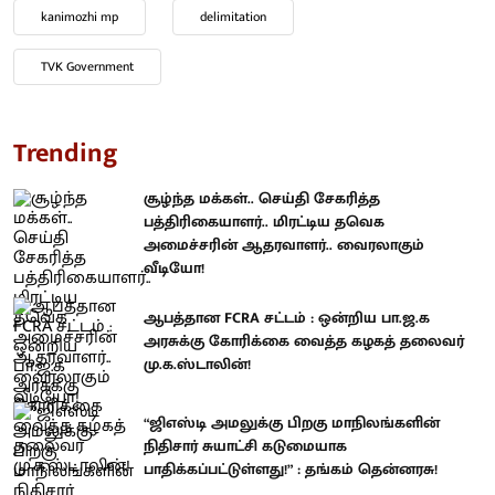
kanimozhi mp
delimitation
TVK Government
Trending
சூழ்ந்த மக்கள்.. செய்தி சேகரித்த
பத்திரிகையாளர்.. மிரட்டிய தவெக
அமைச்சரின் ஆதரவாளர்.. வைரலாகும்
வீடியோ!
ஆபத்தான FCRA சட்டம் : ஒன்றிய பா.ஜ.க
அரசுக்கு கோரிக்கை வைத்த கழகத் தலைவர்
மு.க.ஸ்டாலின்!
“ஜிஎஸ்டி அமலுக்கு பிறகு மாநிலங்களின்
நிதிசார் சுயாட்சி கடுமையாக
பாதிக்கப்பட்டுள்ளது!” : தங்கம் தென்னரசு!