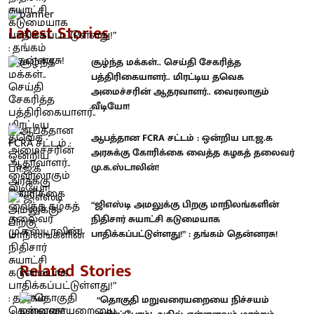
Latest Stories
சூழ்ந்த மக்கள்.. செய்தி சேகரித்த
பத்திரிகையாளர்.. மிரட்டிய தவெக
அமைச்சரின் ஆதரவாளர்.. வைரலாகும்
வீடியோ!
ஆபத்தான FCRA சட்டம் : ஒன்றிய பா.ஜ.க
அரசுக்கு கோரிக்கை வைத்த கழகத் தலைவர்
மு.க.ஸ்டாலின்!
“ஜிஎஸ்டி அமலுக்கு பிறகு மாநிலங்களின்
நிதிசார் சுயாட்சி கடுமையாக
பாதிக்கப்பட்டுள்ளது!” : தங்கம் தென்னரசு!
Related Stories
“தொகுதி மறுவரையறையை நிச்சயம்