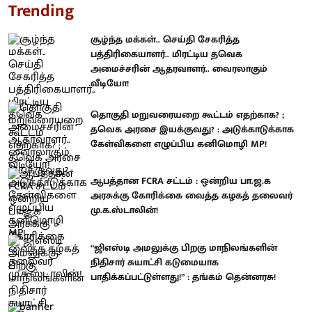
Trending
சூழ்ந்த மக்கள்.. செய்தி சேகரித்த
பத்திரிகையாளர்.. மிரட்டிய தவெக
அமைச்சரின் ஆதரவாளர்.. வைரலாகும்
வீடியோ!
தொகுதி மறுவரையறை கூட்டம் எதற்காக? ;
தவெக அரசை இயக்குவது? : அடுக்காடுக்காக
கேள்விகளை எழுப்பிய கனிமொழி MP!
ஆபத்தான FCRA சட்டம் : ஒன்றிய பா.ஜ.க
அரசுக்கு கோரிக்கை வைத்த கழகத் தலைவர்
மு.க.ஸ்டாலின்!
“ஜிஎஸ்டி அமலுக்கு பிறகு மாநிலங்களின்
நிதிசார் சுயாட்சி கடுமையாக
பாதிக்கப்பட்டுள்ளது!” : தங்கம் தென்னரசு!