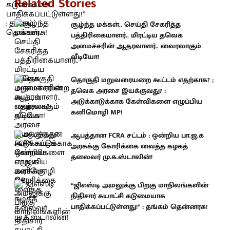
Related Stories
சூழ்ந்த மக்கள்.. செய்தி சேகரித்த
பத்திரிகையாளர்.. மிரட்டிய தவெக
அமைச்சரின் ஆதரவாளர்.. வைரலாகும்
வீடியோ!
தொகுதி மறுவரையறை கூட்டம் எதற்காக? ;
தவெக அரசை இயக்குவது? :
அடுக்காடுக்காக கேள்விகளை எழுப்பிய
கனிமொழி MP!
ஆபத்தான FCRA சட்டம் : ஒன்றிய பா.ஜ.க
அரசுக்கு கோரிக்கை வைத்த கழகத்
தலைவர் மு.க.ஸ்டாலின்!
“ஜிஎஸ்டி அமலுக்கு பிறகு மாநிலங்களின்
நிதிசார் சுயாட்சி கடுமையாக
பாதிக்கப்பட்டுள்ளது!” : தங்கம் தென்னரசு!