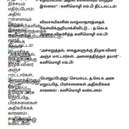
எதிர்ப்போம்! அதில் எள்ளளவும் மாற்றம்
இல்லை!” : கனிமொழி எம்.பி திட்டவட்டம்!
விவசாயிகளின் வாழ்வாதாரத்தைக்
கேள்விக்குறியாக்கிவிட்டு... : த.வெ.க
அரசை விமர்சித்த கனிமொழி எம்.பி!
“அச்சுறுத்தல், கைதுகளுக்கு திமுக-வினர்
அஞ்ச மாட்டார்கள்.. அனைத்திற்கும் தயார்” -
கனிமொழி எம்.பி!
‘பொறுப்பேற்று’ செயல்பட த.வெ.க அரசு
மறுப்பதே, பிரச்சனைகள் அதிகரிக்கக்
காரணம்! : கனிமொழி கண்டனம்!
தமிழ்நாடு