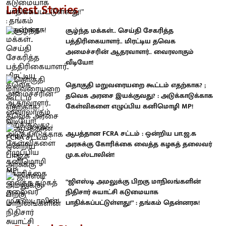
Latest Stories
சூழ்ந்த மக்கள்.. செய்தி சேகரித்த
பத்திரிகையாளர்.. மிரட்டிய தவெக
அமைச்சரின் ஆதரவாளர்.. வைரலாகும்
வீடியோ!
தொகுதி மறுவரையறை கூட்டம் எதற்காக? ;
தவெக அரசை இயக்குவது? : அடுக்காடுக்காக
கேள்விகளை எழுப்பிய கனிமொழி MP!
ஆபத்தான FCRA சட்டம் : ஒன்றிய பா.ஜ.க
அரசுக்கு கோரிக்கை வைத்த கழகத் தலைவர்
மு.க.ஸ்டாலின்!
“ஜிஎஸ்டி அமலுக்கு பிறகு மாநிலங்களின்
நிதிசார் சுயாட்சி கடுமையாக
பாதிக்கப்பட்டுள்ளது!” : தங்கம் தென்னரசு!