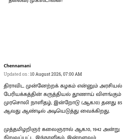
Chennamani
Updated on
:
10 August 2026, 07:00 AM
திராவிட முன்னேற்றக் கழகம் என்னும் அரசியல்
பேரியக்கத்தின் கருத்தியல் தூணாய் விளங்கும்
முரசொலி நாளிதழ், இன்றோடு (ஆக.10) தனது 85
ஆவது ஆண்டில் அடியெடுத்து வைக்கிறது.
முத்தமிழறிஞர் கலைஞரால் ஆக.10, 1942 அன்று
நிறுவப்பட்ட இந்நாளிதழ், இன்றளவும்