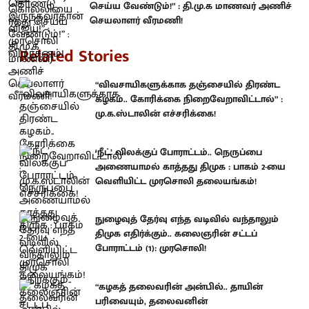
செய்ய வேண்டும்!” : தி.மு.க மாணவர் அணிச்
செயலாளர் வீரமணி!
Related Stories
“விவசாயிகளுக்காக தஞ்சையில் திரண்ட
கழகம்.. கோரிக்கை நிறைவேறாவிட்டால்” :
மு.க.ஸ்டாலின் எச்சரிக்கை!
‘நீட்’ விலக்குப் போராட்டம்.. நெருப்பை
அணையாமல் காத்தது திமுக : பாகம் 2-யை
வெளியிட்ட முரசொலி தலையங்கம்!
நுழைவுத் தேர்வு எந்த வடிவில் வந்தாலும்
திமுக எதிர்க்கும்.. கலைஞரின் சட்டப்
போராட்டம் (1): முரசொலி!
“கழகத் தலைவரின் அன்பில்.. தாயின்
பரிவையும், தலைவனின்