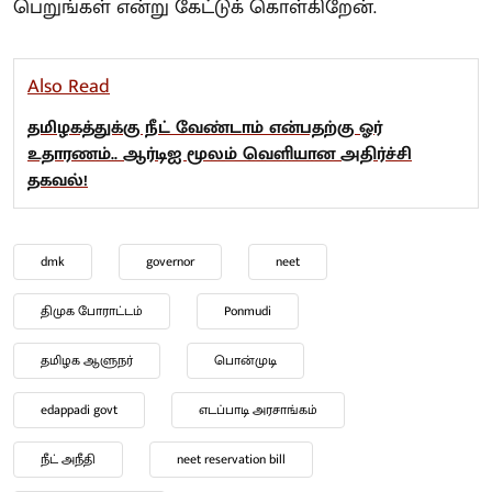
பெறுங்கள் என்று கேட்டுக் கொள்கிறேன்.
Also Read
தமிழகத்துக்கு நீட் வேண்டாம் என்பதற்கு ஓர்
உதாரணம்.. ஆர்டிஐ மூலம் வெளியான அதிர்ச்சி
தகவல்!
dmk
governor
neet
திமுக போராட்டம்
Ponmudi
தமிழக ஆளுநர்
பொன்முடி
edappadi govt
எடப்பாடி அரசாங்கம்
நீட் அநீதி
neet reservation bill