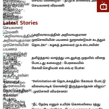
செய்ய வேண்டும்!” : தி.மு.க மாணவர் அணிச்
செயலாளர் வீரமணி!
Latest Stories
“அறிவாலயத்தின் அறிவாயுதமான
முரசொலியின் பயணம் நூறாண்டுகள் கடந்தும்
தொடர்க!” : கழகத் தலைவர் மு.க.ஸ்டாலின்!
தமிழ்த்தாய் வாழ்த்து பாடலுக்கு முதலில் விதை
போட்டது கலைஞர் : பேரவையில்
கோவி.செழியன் எம்.எல்.ஏ பேச்சு!
“Delimitation-ன் தொடக்கத்தில் கோலம் போட்டு
விளையாடிக் கொண்டு இருந்தவர்தான் விஜய்!”
: முரசொலி விமர்சனம்!
“நீட் தேர்வு எனும் உயிர்க் கொல்லியை ரத்து