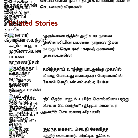
செய்ய வேண்டும்!” : தி.மு.க மாணவர் அணிச்
செயலாளர் வீரமணி!
Related Stories
“அறிவாலயத்தின் அறிவாயுதமான
முரசொலியின் பயணம் நூறாண்டுகள்
கடந்தும் தொடர்க!” : கழகத் தலைவர்
மு.க.ஸ்டாலின்!
தமிழ்த்தாய் வாழ்த்து பாடலுக்கு முதலில்
விதை போட்டது கலைஞர் : பேரவையில்
கோவி.செழியன் எம்.எல்.ஏ பேச்சு!
“நீட் தேர்வு எனும் உயிர்க் கொல்லியை ரத்து
செய்ய வேண்டும்!” : தி.மு.க மாணவர்
அணிச் செயலாளர் வீரமணி!
சூழ்ந்த மக்கள்.. செய்தி சேகரித்த
பத்திரிகையாளர்.. மிரட்டிய தவெக