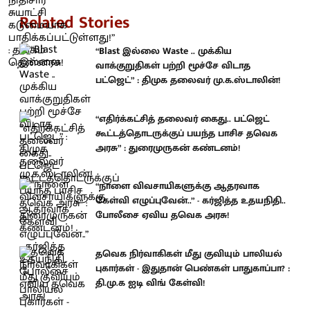
Related Stories
“Blast இல்லை Waste .. முக்கிய
வாக்குறுதிகள் பற்றி மூச்சே விடாத
பட்ஜெட்” : திமுக தலைவர் மு.க.ஸ்டாலின்!
“எதிர்க்கட்சித் தலைவர் கைது.. பட்ஜெட்
கூட்டத்தொடருக்குப் பயந்த பாசிச தவெக
அரசு” : துரைமுருகன் கண்டனம்!
“நாளை விவசாயிகளுக்கு ஆதரவாக
கேள்வி எழுப்புவேன்..” - கர்ஜித்த உதயநிதி..
போலீசை ஏவிய தவெக அரசு!
தவெக நிர்வாகிகள் மீது குவியும் பாலியல்
புகார்கள் - இதுதான் பெண்கள் பாதுகாப்பா? :
தி.மு.க ஐடி விங் கேள்வி!