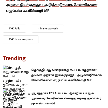
அரசை இயக்குவது? : அடுக்காடுக்காக கேள்விகளை
எழுப்பிய கனிமொழி MP!
TVK Fails
minister parvesh
TVK threatens press
Trending
தொகுதி மறுவரையறை கூட்டம் எதற்காக? ;
தவெக அரசை இயக்குவது? : அடுக்காடுக்காக
கேள்விகளை எழுப்பிய கனிமொழி MP!
ஆபத்தான FCRA சட்டம் : ஒன்றிய பா.ஜ.க
அரசுக்கு கோரிக்கை வைத்த கழகத் தலைவர்
மு.க.ஸ்டாலின்!