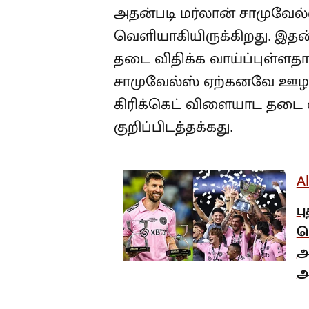
அதன்படி மர்லான் சாமுவேல்ஸ
வெளியாகியிருக்கிறது. இத
தடை விதிக்க வாய்ப்புள்ளத
சாமுவேல்ஸ் ஏற்கனவே ஊழல
கிரிக்கெட் விளையாட தடை வ
குறிப்பிடத்தக்கது.
A
ப
ப
அ
அ