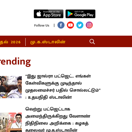
|
Follow Us
்தல் 2026
மு.க.ஸ்டாலின்
rending
“இது ஜால்ரா பட்ஜெட்.. எங்கள்
கேள்விகளுக்கு முடிந்தால்
முதலமைச்சர் பதில் சொல்லட்டும்”
: உதயநிதி ஸ்டாலின்!
வெற்று பட்ஜெட்டாக
அமைந்திருக்கிறது வேளாண்
நிதிநிலை அறிக்கை : கழகத்
தலைவர் மு.க.ஸ்டாலின்