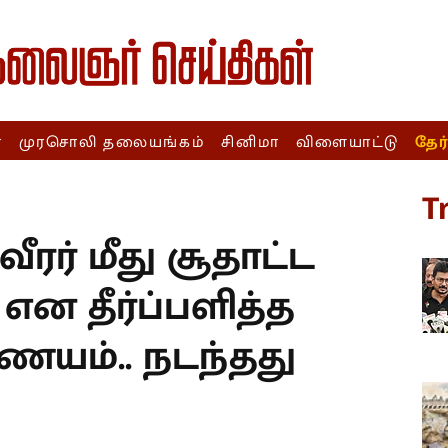
ா
முரசொலி தலையங்கம்
சினிமா
விளையாட்டு
தேர
T
வீரர் மீது சூதாட்ட
ி என தீர்ப்பளித்த
ம்.. நடந்தது