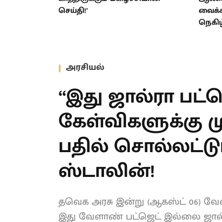
செய்தி!’
வைக்க
நெகிழ்
அரசியல்
“இது ஜால்ரா பட்ஜ
கேள்விகளுக்கு மு
முதலமைச்சர் பதில
உதயநிதி ஸ்டாலின
தவெக அரசு இன்று (ஆகஸ்ட் 06) வே
நிலையில், இது வேளாண் பட்ஜெட் இல