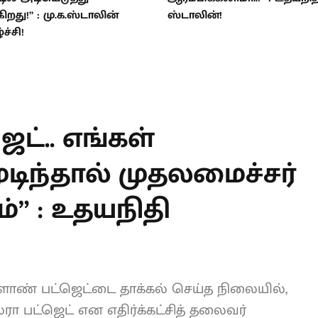
ிறது!” : மு.க.ஸ்டாலின்
ஸ்டாலின்!
ச்சி!
T
ெட்.. எங்கள்
டிந்தால்
் சொல்லட்டும்” :
்!
ளாண் பட்ஜெட்டை தாக்கல் செய்த
்லை ஜால்ரா பட்ஜெட் என எதிர்க்கட்சித்