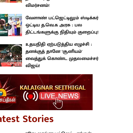
விமர்சனம்!
வேளாண் பட்ஜெட்டிலும் ஸ்டிக்கர்
ஒட்டிய த.வெ.க அரசு : பல
திட்டங்களுக்கு நிதியும் குறைப்பு!
உதயநிதி ஏற்படுத்திய எழுச்சி :
தனக்குத் தானே ‘சூனியம்'
வைத்துக் கொண்ட முதலமைச்சர்
விஜய்!
atest Stories